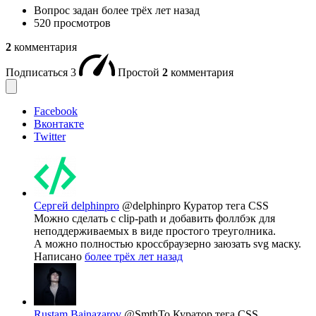
Вопрос задан
более трёх лет назад
520 просмотров
2
комментария
Подписаться
3
Простой
2
комментария
Facebook
Вконтакте
Twitter
Сергей delphinpro
@delphinpro
Куратор тега CSS
Можно сделать с clip-path и добавить фоллбэк для
неподдерживаемых в виде простого треуголника.
А можно полностью кроссбраузерно заюзать svg маску.
Написано
более трёх лет назад
Rustam Bainazarov
@SmthTo
Куратор тега CSS