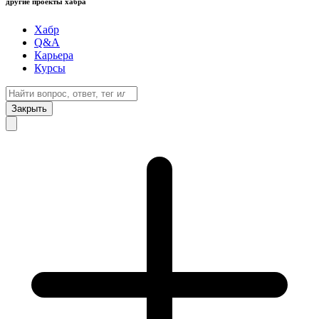
другие проекты хабра
Хабр
Q&A
Карьера
Курсы
Закрыть