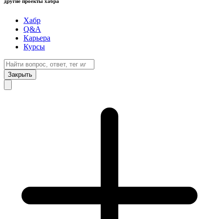
другие проекты хабра
Хабр
Q&A
Карьера
Курсы
Закрыть