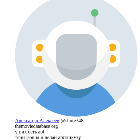
Александр Алексеев
@shure348
themoviedatabase org
у них есть api
тяни json-ы и делай аппликуху