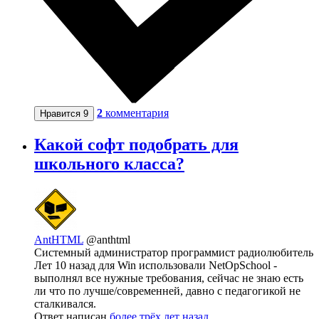
2
комментария
Нравится
9
Какой софт подобрать для
школьного класса?
AntHTML
@anthtml
Системный администратор программист радиолюбитель
Лет 10 назад для Win использовали NetOpSchool -
выполнял все нужные требования, сейчас не знаю есть
ли что по лучше/современней, давно с педагогикой не
сталкивался.
Ответ написан
более трёх лет назад