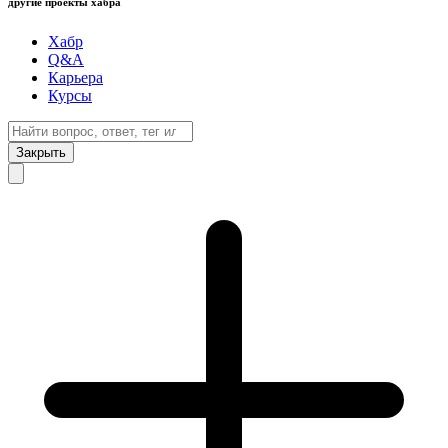
другие проекты хабра
Хабр
Q&A
Карьера
Курсы
Закрыть