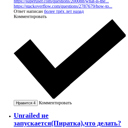
https://superuser.com/questions/200088/what-is-the...
https://stackoverflow.com/questions/2787679/how-to...
Ответ написан
более трёх лет назад
Комментировать
Комментировать
Нравится
4
Unrailed не
запускается(Пиратка),что делать?