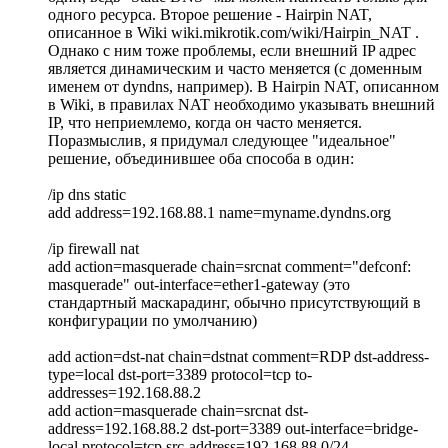
одного ресурса. Второе решение - Hairpin NAT,
описанное в Wiki wiki.mikrotik.com/wiki/Hairpin_NAT .
Однако с ним тоже проблемы, если внешний IP адрес
является динамическим и часто меняется (с доменным
именем от dyndns, например). В Hairpin NAT, описанном
в Wiki, в правилах NAT необходимо указывать внешний
IP, что неприемлемо, когда он часто меняется.
Поразмыслив, я придумал следующее "идеальное"
решение, объединившее оба способа в один:
/ip dns static
add address=192.168.88.1 name=myname.dyndns.org
/ip firewall nat
add action=masquerade chain=srcnat comment="defconf:
masquerade" out-interface=ether1-gateway (это
стандартный маскарадинг, обычно присутствующий в
конфигурации по умолчанию)
add action=dst-nat chain=dstnat comment=RDP dst-address-
type=local dst-port=3389 protocol=tcp to-
addresses=192.168.88.2
add action=masquerade chain=srcnat dst-
address=192.168.88.2 dst-port=3389 out-interface=bridge-
local protocol=tcp src-address=192.168.88.0/24