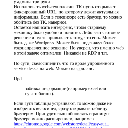
у админа три руки
Использовать web-технологии. ТК пусть открывает
фиксированный URL, по которому лежит актуальная
информация. Если в телевизоре есть браузер, то можно
обойтись без ТК, наверное.
Остаётся написать интерфейс, чтобы старшему
механику было удобно и понятно. Либо взять готовое
решение и пусть привыкает к тому, что есть. Может
быть даже Wordpress. Может быть подскажут более
узконаправленное решение. Но уверен, что именно web
в этой задаче оптимален. Никакой не RDP и т.п.
По сути, свелосипедить что-то вроде упрощённого
service desk'а на web. Можно на фриланс.
Upd.
забивка информации(например excel или
гугл таблицы).
Если гугл таблицы устраивают, то можно даже не
изобретать велосипед, сразу открывать таблицу
браузером. Принудительно обновлять страницу в
браузере можно расширением, например
https://chrome.google.com/webstore/detail/easy-aut...