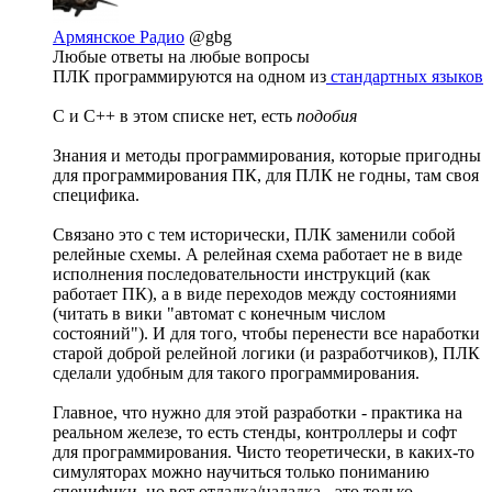
Армянское Радио
@gbg
Любые ответы на любые вопросы
ПЛК программируются на одном из
стандартных языков
С и С++ в этом списке нет, есть
подобия
Знания и методы программирования, которые пригодны
для программирования ПК, для ПЛК не годны, там своя
специфика.
Связано это с тем исторически, ПЛК заменили собой
релейные схемы. А релейная схема работает не в виде
исполнения последовательности инструкций (как
работает ПК), а в виде переходов между состояниями
(читать в вики "автомат с конечным числом
состояний"). И для того, чтобы перенести все наработки
старой доброй релейной логики (и разработчиков), ПЛК
сделали удобным для такого программирования.
Главное, что нужно для этой разработки - практика на
реальном железе, то есть стенды, контроллеры и софт
для программирования. Чисто теоретически, в каких-то
симуляторах можно научиться только пониманию
специфики, но вот отладка/наладка - это только