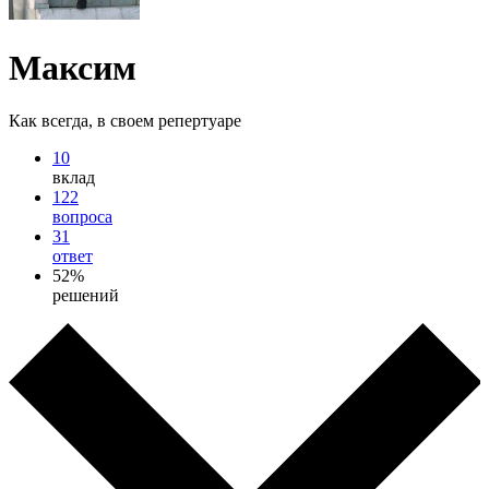
Максим
Как всегда, в своем репертуаре
10
вклад
122
вопроса
31
ответ
52%
решений