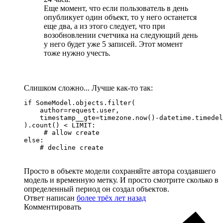
Еще момент, что если пользователь в день
опубликует один объект, то у него останется
еще два, а из этого следует, что при
возобновлении счетчика на следующий день
у него будет уже 5 записей. Этот момент
тоже нужно учесть.
Слишком сложно... Лучше как-то так:
if SomeModel.objects.filter(

    author=request.user,

    timestamp__gte=timezone.now()-datetime.timedel
).count() < LIMIT:

     # allow create 

else:

    # decline create
Просто в объекте модели сохраняйте автора создавшего
модель и временную метку. И просто смотрите сколько в
определенный период он создал объектов.
Ответ написан
более трёх лет назад
Комментировать