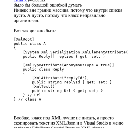
было бы большой ошибкой думать
Индекс вне границ массива, потому что внутри списка
пусто. А пусто, потому что класс неправильно
организован.
Вот так должно быть:
[XmlRoot]

public class A

{

    [System.Xml.Serialization.XmlElementAttribute(
    public Reply[] replies { get; set; }

    [XmlTypeAttribute(AnonymousType = true)]

    public class Reply

    {

        [XmlAttribute("replyId")]

        public string replyId { get; set; }

        [XmlText()]

        public string Url { get; set; }

    } // Url

} // class A
Вообще, класс под XML лучше не писать, а просто
скопировать текст из XML/Json и в Visual Studio в меню