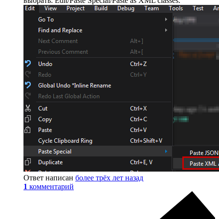
выбрать: Edit/Paste Special/Paste as XML classes.
Ответ написан
более трёх лет назад
1
комментарий