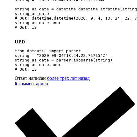
string_as_date = datetime.datetime.strptime(string
string_as_date 

# Out: datetime.datetime(2020, 9, 4, 13, 24, 22, 7
string_as_date.hour

# Out: 13
UPD
from dateutil import parser

string = "2020-09-04T13:24:22.717154Z"

string_as_date = parser.isoparse(string)

string_as_date.hour

# Out: 13
Ответ написан
более трёх лет назад
6
комментариев