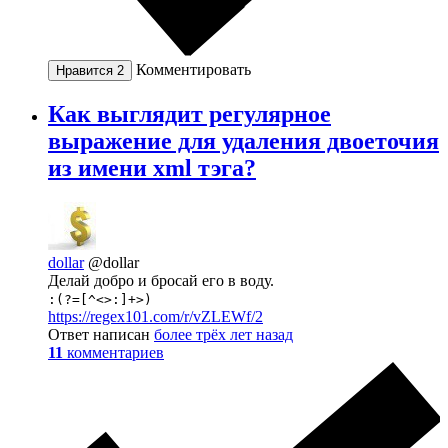
Комментировать
Нравится
2
Как выглядит регулярное
выражение для удаления двоеточия
из имени xml тэга?
dollar
@dollar
Делай добро и бросай его в воду.
:(?=[^<>:]+>)
https://regex101.com/r/vZLEWf/2
Ответ написан
более трёх лет назад
11
комментариев