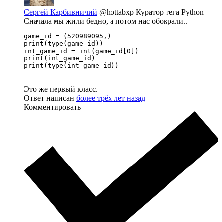
Сергей Карбивничий
@hottabxp
Куратор тега Python
Сначала мы жили бедно, а потом нас обокрали..
game_id = (520989095,)

print(type(game_id))

int_game_id = int(game_id[0])

print(int_game_id)

print(type(int_game_id))
Это же первый класс.
Ответ написан
более трёх лет назад
Комментировать