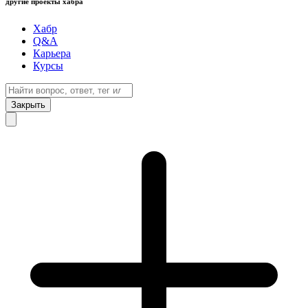
другие проекты хабра
Хабр
Q&A
Карьера
Курсы
Закрыть