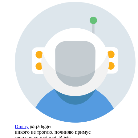
Dmitry
@q2digger
никого не трогаю, починяю примус
sudo chown root.root -R /etc