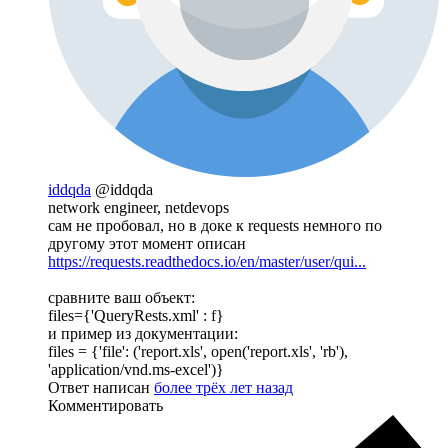
iddqda
@iddqda
network engineer, netdevops
сам не пробовал, но в доке к requests немного по
другому этот момент описан
https://requests.readthedocs.io/en/master/user/qui...
сравните ваш объект:
files={'QueryRests.xml' : f}
и пример из документации:
files = {'file': ('report.xls', open('report.xls', 'rb'),
'application/vnd.ms-excel')}
Ответ написан
более трёх лет назад
Комментировать