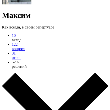
Максим
Как всегда, в своем репертуаре
10
вклад
122
вопроса
31
ответ
52%
решений