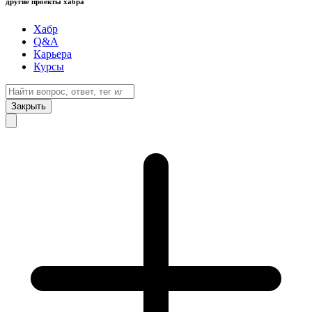
другие проекты хабра
Хабр
Q&A
Карьера
Курсы
Закрыть