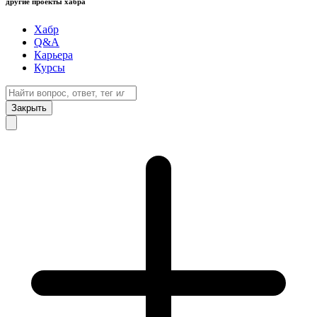
другие проекты хабра
Хабр
Q&A
Карьера
Курсы
Закрыть