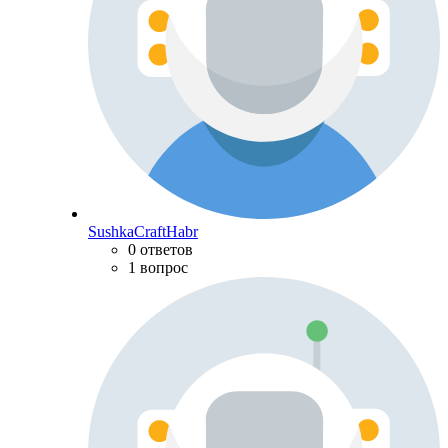
SushkaCraftHabr
0 ответов
1 вопрос