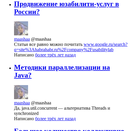
Продвижение юзабилити-услуг в
России?
maashaa
@maashaa
Статьи все равно можно почитать
www.google.ru/search?
q=site%3Ahabrahabr.ru%2Fcompany%2Fusabilitylab
Написано
более трёх лет назад
Методики параллелизации на
Java?
maashaa
@maashaa
Да, java.util.concurrent — альтернатива Threads и
synchronized
Написано
более трёх лет назад