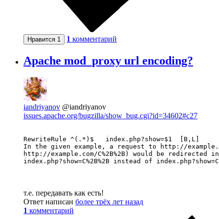
1
комментарий
Нравится
1
Apache mod_proxy url encoding?
iandriyanov
@iandriyanov
issues.apache.org/bugzilla/show_bug.cgi?id=34602#c27
RewriteRule ^(.*)$   index.php?show=$1	[B,L]

In the given example, a request to http://example.
http://example.com/C%2B%2B) would be redirected in
т.е. передавать как есть!
Ответ написан
более трёх лет назад
1
комментарий