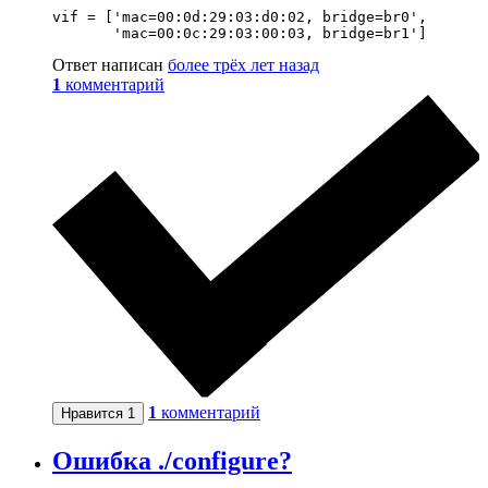
vif = ['mac=00:0d:29:03:d0:02, bridge=br0',

Ответ написан
более трёх лет назад
1
комментарий
1
комментарий
Нравится
1
Ошибка ./configure?