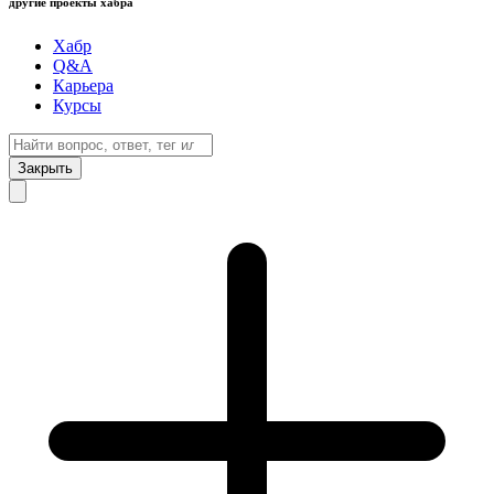
другие проекты хабра
Хабр
Q&A
Карьера
Курсы
Закрыть