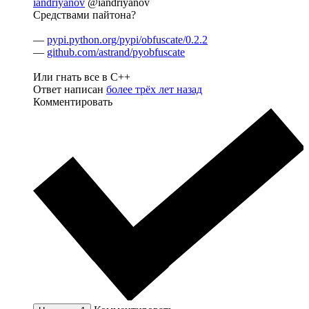
iandriyanov
@iandriyanov
Средствами пайтона?
—
pypi.python.org/pypi/obfuscate/0.2.2
—
github.com/astrand/pyobfuscate
Или гнать все в C++
Ответ написан
более трёх лет назад
Комментировать