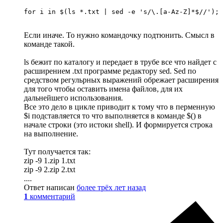
for i in $(ls *.txt | sed -e 's/\.[a-Az-Z]*$//'); 
Если иначе. То нужно командочку подтюнить. Смысл в
команде такой.
ls бежит по каталогу и передает в трубе все что найдет с
расширением .txt программе редактору sed. Sed по
средством регульрных выражений обрежает расширения
для того чтобы оставить имена файлов, для их
дальнейшего использования.
Все это дело в цикле приводит к тому что в перменную
$i подставляется то что выполняется в команде $() в
начале строки (это истоки shell). И формируется строка
на выполнение.
Тут получается так:
zip -9 1.zip 1.txt
zip -9 2.zip 2.txt
....
Ответ написан
более трёх лет назад
1
комментарий