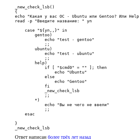
_new_check_lsb()

{

echo "Какая у вас ОС - Ubuntu или Gentoo? Или Help
read -p "Введите название: " yn

    case "${yn,,}" in

        gentoo)

            echo "test - gentoo"

            ;;

        ubuntu)

            echo "test - ubuntu"

            ;;

        help)

            if [ "$cmd0" = "" ]; then

                echo "Ubuntu"

            else

                echo "Gentoo"

            fi

            _new_check_lsb

            ;;

        *)

            echo "Вы не чего не ввели"

            ;;

    esac

}

Ответ написан
более трёх лет назад