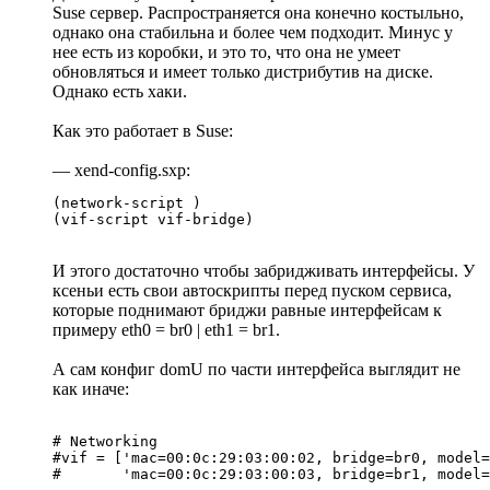
Suse сервер. Распространяется она конечно костыльно,
однако она стабильна и более чем подходит. Минус у
нее есть из коробки, и это то, что она не умеет
обновляться и имеет только дистрибутив на диске.
Однако есть хаки.
Как это работает в Suse:
— xend-config.sxp:
(network-script )

И этого достаточно чтобы забридживать интерфейсы. У
ксеньи есть свои автоскрипты перед пуском сервиса,
которые поднимают бриджи равные интерфейсам к
примеру eth0 = br0 | eth1 = br1.
А сам конфиг domU по части интерфейса выглядит не
как иначе:
# Networking

#vif = ['mac=00:0c:29:03:00:02, bridge=br0, model=
#       'mac=00:0c:29:03:00:03, bridge=br1, model=