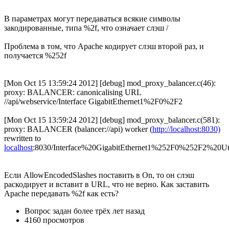
В параметрах могут передаваться всякие символы
закодированные, типа %2f, что означает слэш /
Проблема в том, что Apache кодирует слэш второй раз, и
получается %252f
[Mon Oct 15 13:59:24 2012] [debug] mod_proxy_balancer.c(46):
proxy: BALANCER: canonicalising URL
//api/webservice/Interface GigabitEthernet1%2F0%2F2
[Mon Oct 15 13:59:24 2012] [debug] mod_proxy_balancer.c(581):
proxy: BALANCER (balancer://api) worker (
http://localhost:8030)
rewritten to
localhost
:8030/Interface%20GigabitEthernet1%252F0%252F2%20Uti
Если AllowEncodedSlashes поставить в On, то он слэш
раскодирует и вставит в URL, что не верно. Как заставить
Apache передавать %2f как есть?
Вопрос задан
более трёх лет назад
4160 просмотров