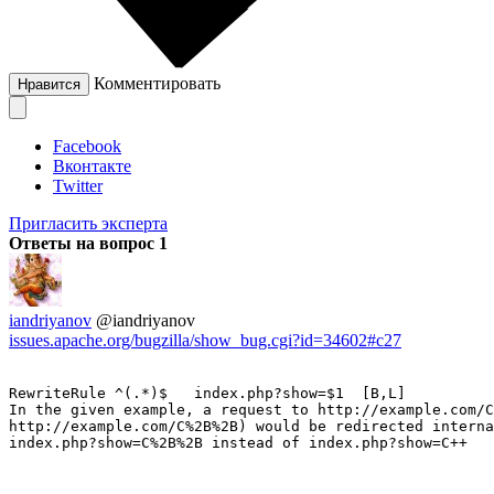
Комментировать
Нравится
Facebook
Вконтакте
Twitter
Пригласить эксперта
Ответы на вопрос
1
iandriyanov
@iandriyanov
issues.apache.org/bugzilla/show_bug.cgi?id=34602#c27
RewriteRule ^(.*)$   index.php?show=$1	[B,L]

In the given example, a request to http://example.com/C
http://example.com/C%2B%2B) would be redirected interna