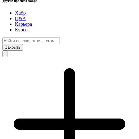
другие проекты хабра
Хабр
Q&A
Карьера
Курсы
Закрыть