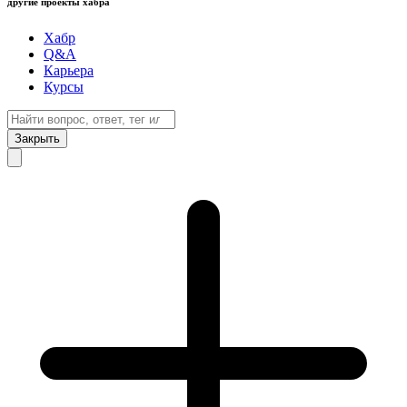
другие проекты хабра
Хабр
Q&A
Карьера
Курсы
Закрыть