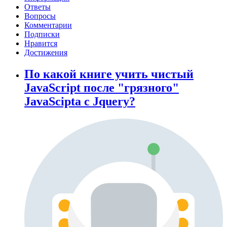
Ответы
Вопросы
Комментарии
Подписки
Нравится
Достижения
По какой книге учить чиcтый
JavaScript послe "грязного"
JavaScipta с Jquery?