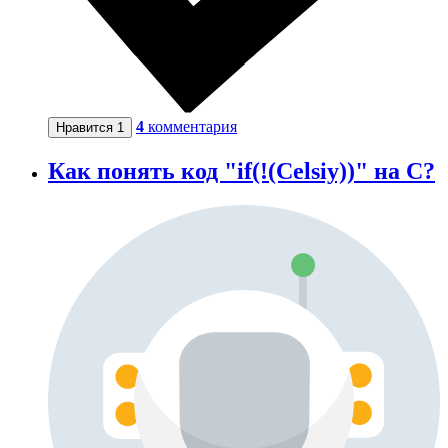
4
комментария
Нравится
1
Как понять код "if(!(Celsiy))" на C?