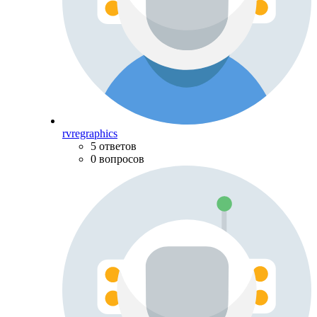
rvregraphics
5 ответов
0 вопросов