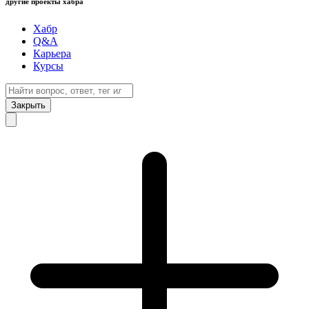
другие проекты хабра
Хабр
Q&A
Карьера
Курсы
Закрыть