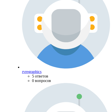
rvregraphics
5 ответов
0 вопросов