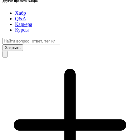
другие проекты хабра
Хабр
Q&A
Карьера
Курсы
Закрыть