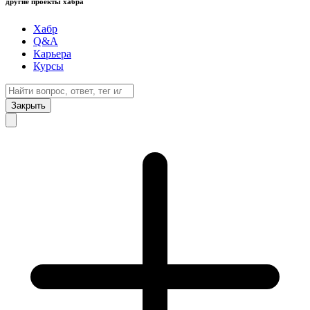
другие проекты хабра
Хабр
Q&A
Карьера
Курсы
Закрыть