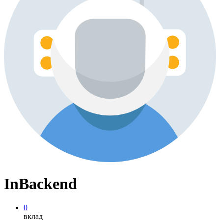
InBackend
0
вклад