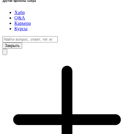
другие проекты хабра
Хабр
Q&A
Карьера
Курсы
Закрыть