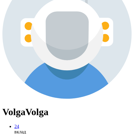
VolgaVolga
24
вклад