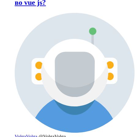
во vue js?
VolgaVolga
@VolgaVolga