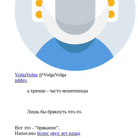
VolgaVolga
@VolgaVolga
pddev
,
а хрюши - часто мошенницы
Лишь бы брякнуть что-то.
Вот это - "брякание".
Написано
более двух лет назад