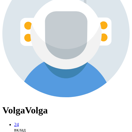
VolgaVolga
24
вклад