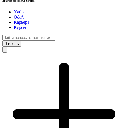
другие проекты хабра
Хабр
Q&A
Карьера
Курсы
Закрыть