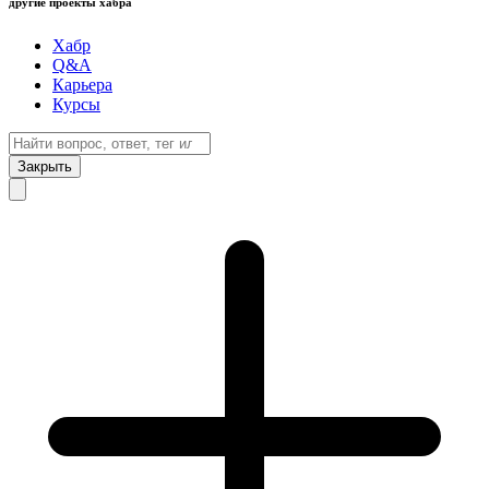
другие проекты хабра
Хабр
Q&A
Карьера
Курсы
Закрыть