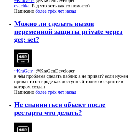
~KraGen~
@KraGenDeveloper
evachka
, Рад что хоть как то помогло)
Написано
более трёх лет назад
Можно ли сделать вызов
переменной защиты private через
get; set?
~KraGen~
@KraGenDeveloper
в чём проблема сделать паблик а не приват? если нужен
приват то он вроде как доступный только в скрипте в
котором создан
Написано
более трёх лет назад
Не спавниться объект после
рестарта что делать?