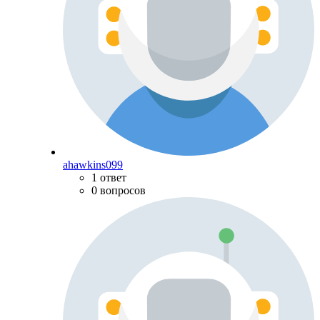
ahawkins099
1 ответ
0 вопросов