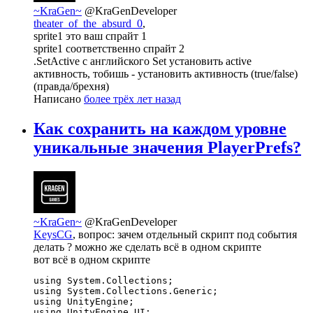
~KraGen~
@KraGenDeveloper
theater_of_the_absurd_0
,
sprite1 это ваш спрайт 1
sprite1 соответственно спрайт 2
.SetActive с английского Set установить active
активность, тобишь - установить активность (true/false)
(правда/брехня)
Написано
более трёх лет назад
Как сохранить на каждом уровне
уникальные значения PlayerPrefs?
~KraGen~
@KraGenDeveloper
KeysCG
, вопрос: зачем отдельный скрипт под события
делать ? можно же сделать всё в одном скрипте
вот всё в одном скрипте
using System.Collections;

using System.Collections.Generic;

using UnityEngine;

using UnityEngine.UI;
