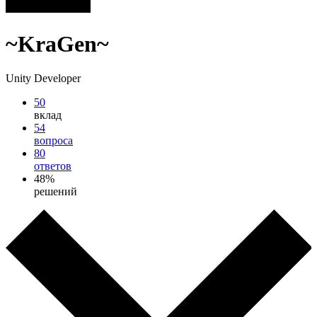
~KraGen~
Unity Developer
50
вклад
54
вопроса
80
ответов
48%
решений