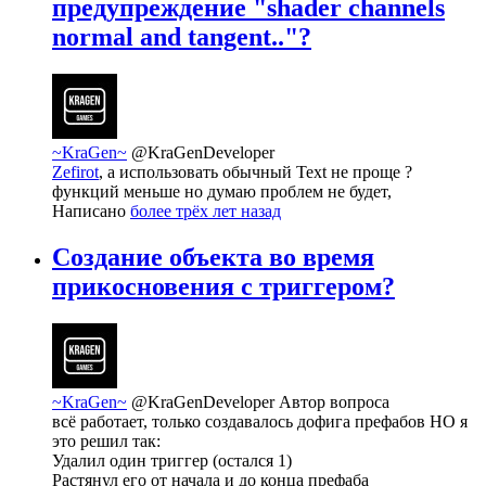
предупреждение "shader channels
normal and tangent.."?
~KraGen~
@KraGenDeveloper
Zefirot
, а использовать обычный Text не проще ?
функций меньше но думаю проблем не будет,
Написано
более трёх лет назад
Создание объекта во время
прикосновения с триггером?
~KraGen~
@KraGenDeveloper
Автор вопроса
всё работает, только создавалось дофига префабов НО я
это решил так:
Удалил один триггер (остался 1)
Растянул его от начала и до конца префаба