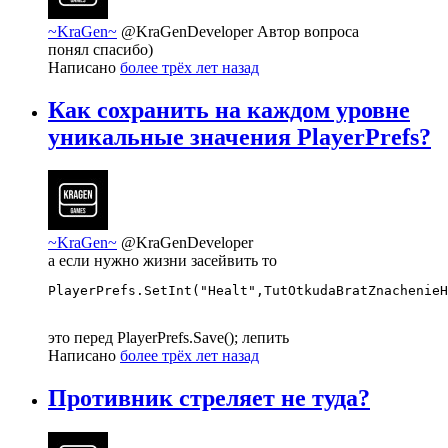
~KraGen~
@KraGenDeveloper
Автор вопроса
понял спасибо)
Написано
более трёх лет назад
Как сохранить на каждом уровне
уникальные значения PlayerPrefs?
~KraGen~
@KraGenDeveloper
а если нужно жизни засейвить то
PlayerPrefs.SetInt("Healt",TutOtkudaBratZnachenieH
это перед PlayerPrefs.Save(); лепить
Написано
более трёх лет назад
Противник стреляет не туда?