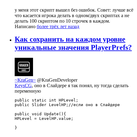
у меня этот скрипт вышел без ошибок. Совет: лучше всё
что касается игрока делать в одном/двух скриптах а не
делать 100 скриптом по 10 строчек в каждом.
Написано
более трёх лет назад
Как сохранить на каждом уровне
уникальные значения PlayerPrefs?
~KraGen~
@KraGenDeveloper
KeysCG
, оно в Слайдере я так понял, ну тогда сделать
переменную
public static int HPLevel;

public Slider LevelHP;//если оно в Слайдере

public void Update(){

HPLevel = LevelHP.value;

}