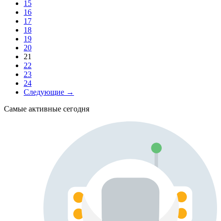
15
16
17
18
19
20
21
22
23
24
Следующие →
Самые активные сегодня