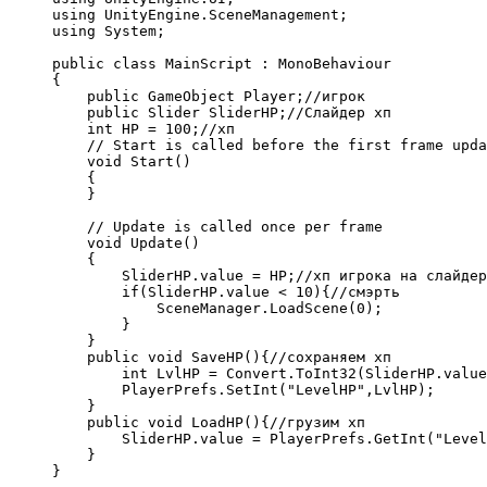
using UnityEngine.SceneManagement;

using System;

public class MainScript : MonoBehaviour

{

    public GameObject Player;//игрок 

    public Slider SliderHP;//Слайдер хп

    int HP = 100;//хп

    // Start is called before the first frame upda
    void Start()

    {    

    }

    // Update is called once per frame

    void Update()

    {

        SliderHP.value = HP;//хп игрока на слайдер
        if(SliderHP.value < 10){//смэрть

            SceneManager.LoadScene(0);

        }

    }

    public void SaveHP(){//сохраняем хп

        int LvlHP = Convert.ToInt32(SliderHP.value
        PlayerPrefs.SetInt("LevelHP",LvlHP);

    }

    public void LoadHP(){//грузим хп

        SliderHP.value = PlayerPrefs.GetInt("Level
    }

}