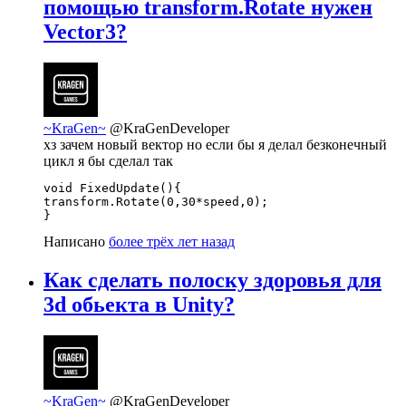
помощью transform.Rotate нужен
Vector3?
~KraGen~
@KraGenDeveloper
хз зачем новый вектор но если бы я делал безконечный
цикл я бы сделал так
void FixedUpdate(){

transform.Rotate(0,30*speed,0);

}
Написано
более трёх лет назад
Как сделать полоску здоровья для
3d обьекта в Unity?
~KraGen~
@KraGenDeveloper