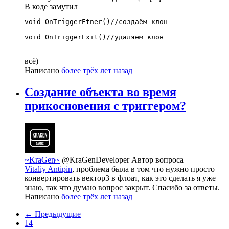
В коде замутил
void OnTriggerEtner()//создаём клон

void OnTriggerExit()//удаляем клон
всё)
Написано
более трёх лет назад
Создание объекта во время
прикосновения с триггером?
~KraGen~
@KraGenDeveloper
Автор вопроса
Vitaliy Antipin
, проблема была в том что нужно просто
конвертировать вектор3 в флоат, как это сделать я уже
знаю, так что думаю вопрос закрыт. Спасибо за ответы.
Написано
более трёх лет назад
← Предыдущие
14