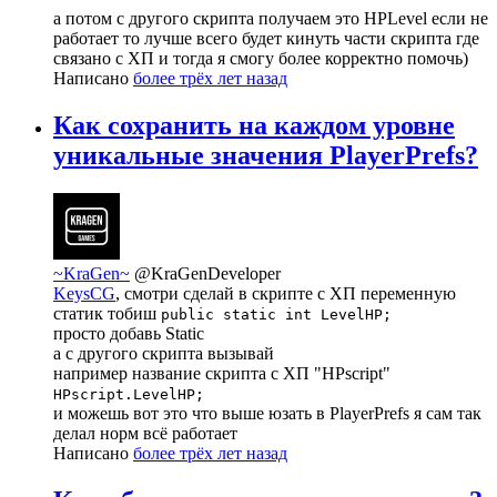
а потом с другого скрипта получаем это HPLevel если не
работает то лучше всего будет кинуть части скрипта где
связано с ХП и тогда я смогу более корректно помочь)
Написано
более трёх лет назад
Как сохранить на каждом уровне
уникальные значения PlayerPrefs?
~KraGen~
@KraGenDeveloper
KeysCG
, смотри сделай в скрипте с ХП переменную
статик тобиш
public static int LevelHP;
просто добавь Static
а с другого скрипта вызывай
например название скрипта с ХП "HPscript"
HPscript.LevelHP;
и можешь вот это что выше юзать в PlayerPrefs я сам так
делал норм всё работает
Написано
более трёх лет назад