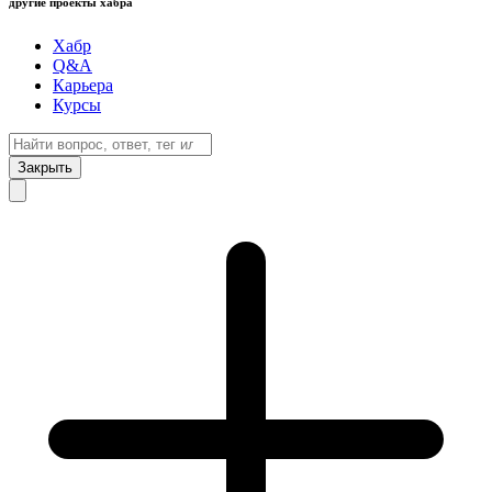
другие проекты хабра
Хабр
Q&A
Карьера
Курсы
Закрыть