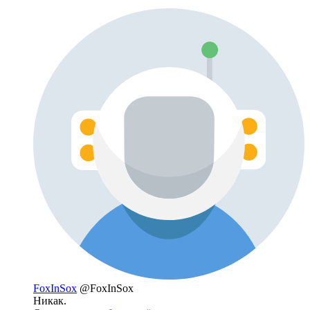
FoxInSox
@FoxInSox
Никак.