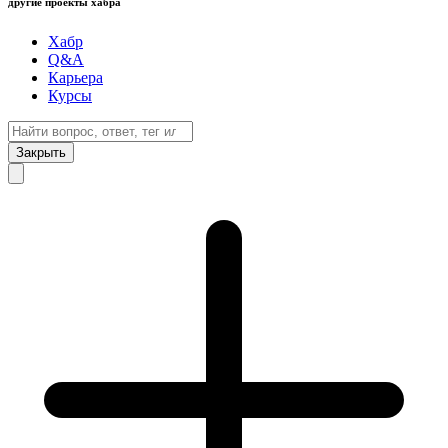
другие проекты хабра
Хабр
Q&A
Карьера
Курсы
Закрыть