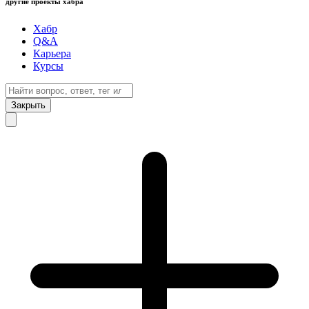
другие проекты хабра
Хабр
Q&A
Карьера
Курсы
Закрыть