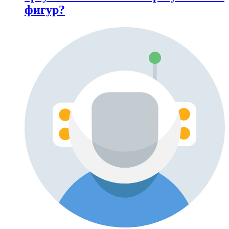
фигур?