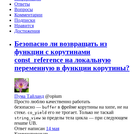
Ответы
Вопросы
Комментарии
Подписки
Нравится
Достижения
Безопасно ли возвращать из
функции с корутинами
const_reference на локальную
переменную в функции корутины?
Пума Тайланд
@opium
Просто люблю качественно работать
безопасно —
в фрейме корутины на хипе, не на
buffer
стеке.
его не трогает. Только не таскай
co_yield
за пределы тела цикла — при следующем
string_view
resume UB.
Ответ написан
14 мая
Комментировать