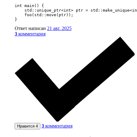
int main() {

    std::unique_ptr<int> ptr = std::make_unique<in
    foo(std::move(ptr));

}
Ответ написан
21 авг. 2025
3
комментария
3
комментария
Нравится
4