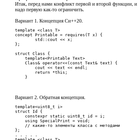
Итак, перед нами конфликт первой и второй функции, и
надо первую как-то ограничить.
Вариант 1. Концепция Си++20.
template <class T>

concept Printable = requires(T x) {

        std::cout << x;

};

struct Class {

    template<Printable Text>

    Class& operator<<(const Text& text) {

        cout << text << endl;

        return *this;

    }
Вариант 2. Обратная концепция.
template<uint8_t i>

struct Id {

    constexpr static uint8_t id = i;

    using SpecialPrint = void;

    // какие-то элементы класса с методами

};

. . . . .

template <class T>
