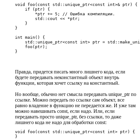
void foo(const std::unique_ptr<const int>& ptr) {

    if (ptr) {

        *ptr += 5; // Ошибка компиляции.

        std::cout << *ptr;

    }

}

int main() {

    std::unique_ptr<const int> ptr = std::make_uni
    foo(ptr);

}
Правда, придется писать много лишнего кода, если
будете передавать неконстантный объект внутрь
функции, которая хочет ссылку на константный.
Но вообще, обычно нет смысла передавать unique_ptr по
ссылке. Можно передать по ссылке сам объект, все
равно владение в функцию не передается же. И уже там
можно навешивать const, если надо. Или, если
передавать просто unique_ptr, без ссылки, то даже
лишнего кода не надо для обработки const:
void foo(const std::unique_ptr<const int> ptr) {

}
