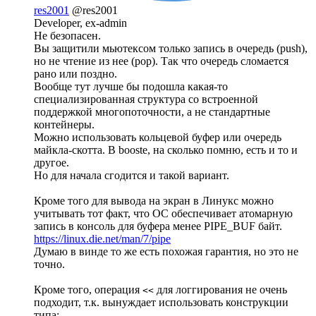
res2001
@res2001
Developer, ex-admin
Не безопасен.
Вы защитили мьютексом только запись в очередь (push),
но не чтение из нее (pop). Так что очередь сломается
рано или поздно.
Вообще тут лучше бы подошла какая-то
специализированная структура со встроенной
поддержкой многопоточности, а не стандартные
контейнеры.
Можно использовать кольцевой буфер или очередь
майкла-скотта. В booste, на сколько помню, есть и то и
другое.
Но для начала сгодится и такой вариант.
Кроме того для вывода на экран в Линукс можно
учитывать тот факт, что ОС обеспечивает атомарную
запись в консоль для буфера менее PIPE_BUF байт.
https://linux.die.net/man/7/pipe
Думаю в винде то же есть похожая гарантия, но это не
точно.
Кроме того, операция
для логгирования не очень
<<
подходит, т.к. вынуждает использовать конструкции
типа: