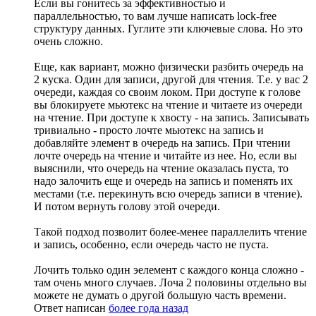
Если вы гонитесь за эффективностью и
параллельностью, то вам лучше написать lock-free
структуру данных. Гуглите эти ключевые слова. Но это
очень сложно.
Еще, как вариант, можно физически разбить очередь на
2 куска. Один для записи, другой для чтения. Т.е. у вас 2
очереди, каждая со своим локом. При доступе к голове
вы блокируете мьютекс на чтение и читаете из очереди
на чтение. При доступе к хвосту - на запись. Записывать
тривиально - просто лочте мьютекс на запись и
добавляйте элемент в очередь на запись. При чтении
лочте очередь на чтение и читайте из нее. Но, если вы
выяснили, что очередь на чтение оказалась пуста, то
надо залочить еще и очередь на запись и поменять их
местами (т.е. перекинуть всю очередь записи в чтение).
И потом вернуть голову этой очереди.
Такой подход позволит более-менее параллелить чтение
и запись, особенно, если очередь часто не пуста.
Лочить только один эелемент с каждого конца сложно -
там очень много случаев. Лоча 2 половины отдельно вы
можете не думать о другой большую часть времени.
Ответ написан
более года назад