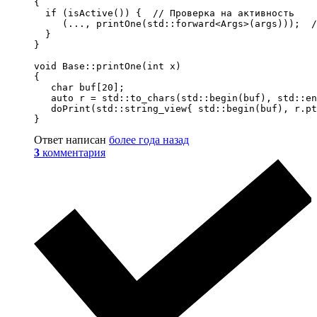
{

  if (isActive()) {  // Проверка на активность

     (..., printOne(std::forward<Args>(args)));  /
  }

}

void Base::printOne(int x)

{

   char buf[20];

   auto r = std::to_chars(std::begin(buf), std::en
   doPrint(std::string_view{ std::begin(buf), r.pt
}
Ответ написан
более года назад
3
комментария