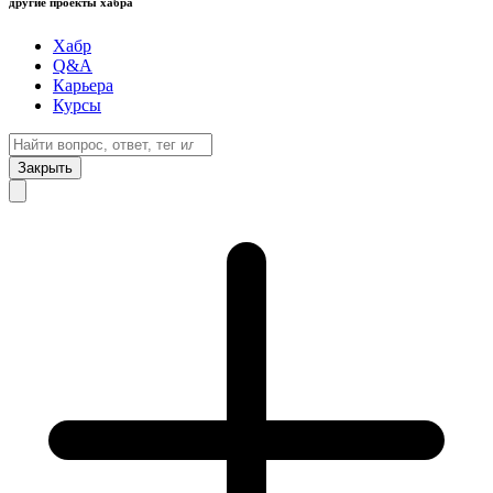
другие проекты хабра
Хабр
Q&A
Карьера
Курсы
Закрыть