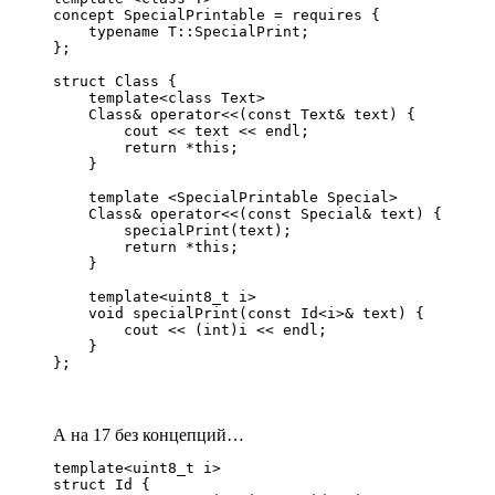
concept SpecialPrintable = requires {

    typename T::SpecialPrint;

};

struct Class {

    template<class Text>

    Class& operator<<(const Text& text) {

        cout << text << endl;

        return *this;

    }

    template <SpecialPrintable Special>

    Class& operator<<(const Special& text) {

        specialPrint(text);        

        return *this;

    }

    template<uint8_t i>

    void specialPrint(const Id<i>& text) {

        cout << (int)i << endl;

    }

};
А на 17 без концепций…
template<uint8_t i>

struct Id {
