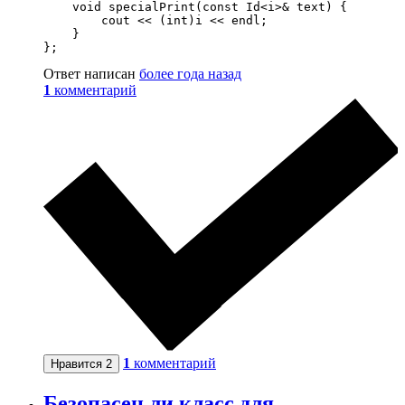
    void specialPrint(const Id<i>& text) {

        cout << (int)i << endl;

    }

};
Ответ написан
более года назад
1
комментарий
1
комментарий
Нравится
2
Безопасен ли класс для