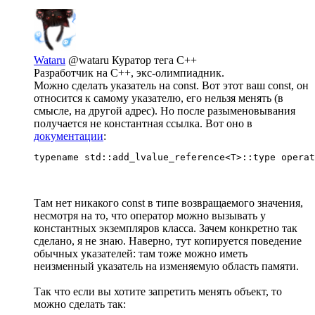
Wataru
@wataru
Куратор тега C++
Разработчик на С++, экс-олимпиадник.
Можно сделать указатель на const. Вот этот ваш const, он
относится к самому указателю, его нельзя менять (в
смысле, на другой адрес). Но после разыменовывания
получается не константная ссылка. Вот оно в
документации
:
typename std::add_lvalue_reference<T>::type operat
Там нет никакого const в типе возвращаемого значения,
несмотря на то, что оператор можно вызывать у
константных экземпляров класса. Зачем конкретно так
сделано, я не знаю. Наверно, тут копируется поведение
обычных указателей: там тоже можно иметь
неизменный указатель на изменяемую область памяти.
Так что если вы хотите запретить менять объект, то
можно сделать так: