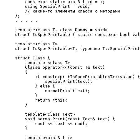
    constexpr static uint8_t id = i;

    using SpecialPrint = void;

    // какие-то элементы класса с методами

};

. . . . .

template<class T, class Dummy = void>

struct IsSpecPrintable { static constexpr bool val
template<class T>

struct IsSpecPrintable<T, typename T::SpecialPrint
struct Class {

    template <class T>

    Class& operator<<(const T& text)

    {

        if constexpr (IsSpecPrintable<T>::value) {

            specialPrint(text);

        } else {

            normalPrint(text);

        }

        return *this;

    }

    template<class Text>

    void normalPrint(const Text& text) {

        cout << text << endl;

    }

    template<uint8_t i>
