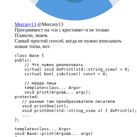
Mercury13
@Mercury13
Программист на «си с крестами» и не только
Плавали, знаем.
Самый простой способ, когда не нужно вписывать
новые типы, вот.
class Base {

public:

    // Что нужно реализовать

    virtual void doPrint(std::string_view) = 0;

    virtual bool isActive() const = 0;

    // морда лица

    template<class... Args>

    void print(Args&&... args);

protected:

   // разные там преобразователи-писатели

   void printOne(int);

   void printOne(std::string_view x) { doPrint(x);
   ...

};

template<class... Args>

void Base::print(Args&&... args)
