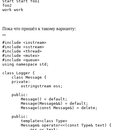
Start Start foo1

foo2

work work
Пока что пришёл к такому варианту:
...
#include <iostream>

#include <sstream>

#include <thread>

#include <mutex>

#include <queue>

using namespace std;

class Logger {

    class Message {

    private:

        ostringstream oss;

    public:

        Message() = default;

        Message(Message&&) = default;

        Message(const Message&) = delete;

    public:

        template<class Type>

        Message& operator<<(const Type& text) {

            oss << text;
