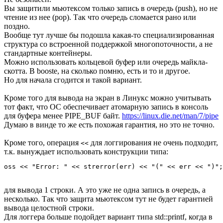
Вы защитили мьютексом только запись в очередь (push), но не
чтение из нее (pop). Так что очередь сломается рано или
поздно.
Вообще тут лучше бы подошла какая-то специализированная
структура со встроенной поддержкой многопоточности, а не
стандартные контейнеры.
Можно использовать кольцевой буфер или очередь майкла-
скотта. В booste, на сколько помню, есть и то и другое.
Но для начала сгодится и такой вариант.
Кроме того для вывода на экран в Линукс можно учитывать
тот факт, что ОС обеспечивает атомарную запись в консоль
для буфера менее PIPE_BUF байт.
https://linux.die.net/man/7/pipe
Думаю в винде то же есть похожая гарантия, но это не точно.
Кроме того, операция
для логгирования не очень подходит,
<<
т.к. вынуждает использовать конструкции типа:
oss << "Error: " << strerror(err) << "(" << err << ")";
для вывода 1 строки. А это уже не одна запись в очередь, а
несколько. Так что защита мьютексом тут не будет гарантией
вывода целостной строки.
Для логгера больше подойдет вариант типа std::printf, когда в