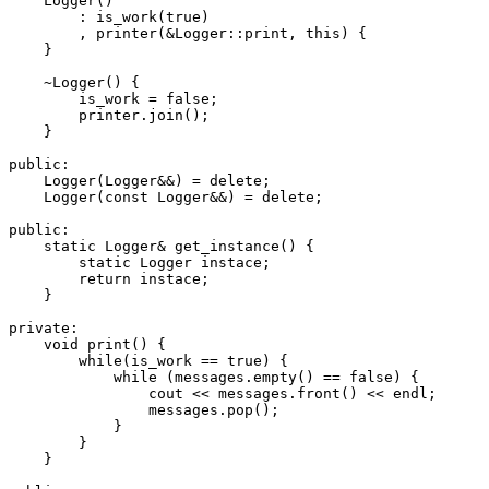
    Logger()

        : is_work(true)

        , printer(&Logger::print, this) {

    }

    ~Logger() {

        is_work = false;

        printer.join();

    }

public:

    Logger(Logger&&) = delete;

    Logger(const Logger&&) = delete;

public:

    static Logger& get_instance() {

        static Logger instace;

        return instace;

    }

private:

    void print() {

        while(is_work == true) {

            while (messages.empty() == false) {

                cout << messages.front() << endl;

                messages.pop();

            }

        }

    }
