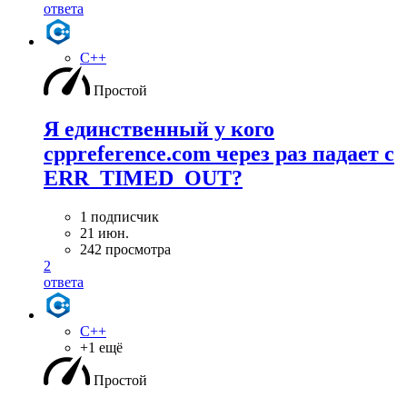
ответа
C++
Простой
Я единственный у кого
cppreference.com через раз падает с
ERR_TIMED_OUT?
1 подписчик
21 июн.
242 просмотра
2
ответа
C++
+1 ещё
Простой