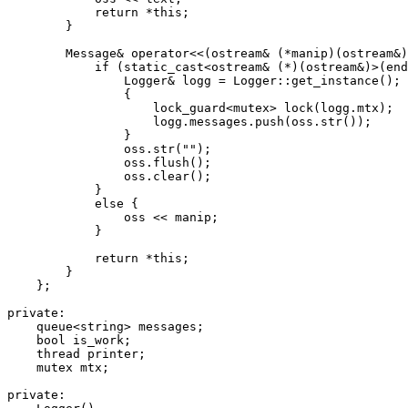
            return *this;

        }

        Message& operator<<(ostream& (*manip)(ostream&)
            if (static_cast<ostream& (*)(ostream&)>(end
                Logger& logg = Logger::get_instance();

                {

                    lock_guard<mutex> lock(logg.mtx);

                    logg.messages.push(oss.str());

                }

                oss.str("");

                oss.flush();

                oss.clear();

            }

            else {

                oss << manip;

            }

            return *this;

        }

    };

private:

    queue<string> messages;

    bool is_work;

    thread printer;

    mutex mtx;

private:
