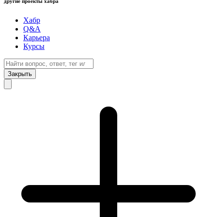
другие проекты хабра
Хабр
Q&A
Карьера
Курсы
Закрыть