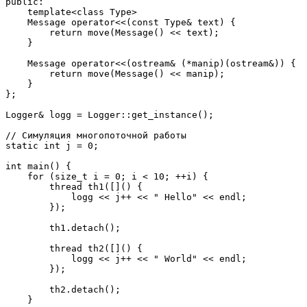
public:

    template<class Type>

    Message operator<<(const Type& text) {

        return move(Message() << text);

    }

    Message operator<<(ostream& (*manip)(ostream&)) {

        return move(Message() << manip);

    }

};

Logger& logg = Logger::get_instance();

// Симуляция многопоточной работы

static int j = 0;

int main() {

    for (size_t i = 0; i < 10; ++i) {

        thread th1([]() {

            logg << j++ << " Hello" << endl;

        });

        th1.detach();

        thread th2([]() {

            logg << j++ << " World" << endl;

        });

        th2.detach();

    }
