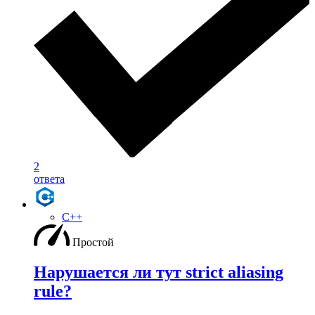
2
ответа
C++
Простой
Нарушается ли тут strict aliasing
rule?