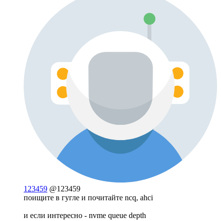
123459
@123459
поищите в гугле и почитайте ncq, ahci
и если интересно - nvme queue depth