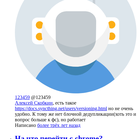
123459
@123459
Алексей Скобкин
, есть такое
https://docs.syncthing.net/users/versioning.html
но не очень
удобно. К тому же нет блочной дедупликации(хоть это и
вопрос больше к фс), но работает
Написано
более трёх лет назад
На что перейти с chrome?