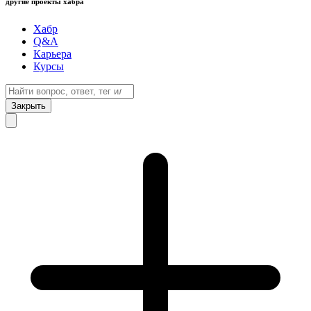
другие проекты хабра
Хабр
Q&A
Карьера
Курсы
Закрыть