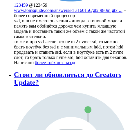
123459
@123459
www.tomsguide.com/answers/id-3160156/gtx-980m-gtx-...
+
более современный процессор
ssd, ram не имеют значения - иногда в топовой модели
память вам обойдётся дороже чем купить младшую
модель и поставить такой же объём с такой же частотой
самостоятельно.
то же и про ssd - если это не m.2 nvme ssd, то можно
брать ноутбук без ssd и с минимальным hdd, потом hdd
продавать и ставить ssd. если в ноутбуке есть m.2 nvme
слот, то брать только nvme ssd, hdd оставить для бекапов.
Написано
более трёх лет назад
Стоит ли обновляться до Creators
Update?