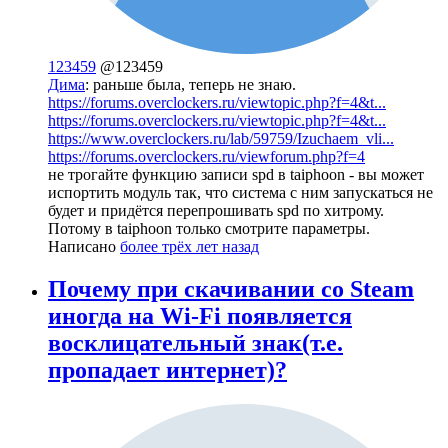
123459
@123459
Дима
: раньше была, теперь не знаю.
https://forums.overclockers.ru/viewtopic.php?f=4&t...
https://forums.overclockers.ru/viewtopic.php?f=4&t...
https://www.overclockers.ru/lab/59759/Izuchaem_vli...
https://forums.overclockers.ru/viewforum.php?f=4
не трогайте функцию записи spd в taiphoon - вы может
испортить модуль так, что система с ним запускаться не
будет и придётся перепрошивать spd по хитрому.
Потому в taiphoon только смотрите параметры.
Написано
более трёх лет назад
Почему при скачивании со Steam
иногда на Wi-Fi появляется
восклицательный знак(т.е.
пропадает интернет)?