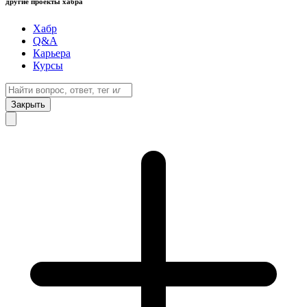
другие проекты хабра
Хабр
Q&A
Карьера
Курсы
Закрыть