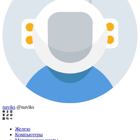
naviks
@naviks
Железо
Компьютеры