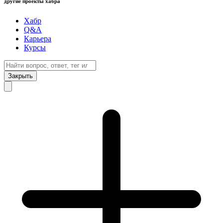
другие проекты хабра
Хабр
Q&A
Карьера
Курсы
Закрыть