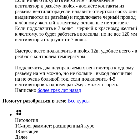
Если ничего покупать не хотите - подключите
вентилятор к разъёму molex - достаёте контакты из
разъёма вентилятора(если надавить отвёрткой сбоку они
выдвигаются из разъёма) и подключаете чёрный провод
к чёрному, желтый к желтому, остальные не трогаете.
Если подключить к 7 вольт - черный к красному, желтый
к желтому, то будет работать вполсилы, но не все 120 мм
вентиляторы стартуют от 7 вольт.
Быстрее всего подключить в molex 12в, удобнее всего - в
реобас с контролем температуры.
Подключить два неуправляемых вентилятора к одному
разъёму на мп можно, но не больше - выход рассчитан
на не очень большой ток, если подключить 4-5
вентиляторов к одному разъёму - может сгореть.
Написано
более трёх лет назад
Помогут разобраться в теме
Все курсы
Нетология
1C-программист: расширенный курс
18 месяцев
Далее