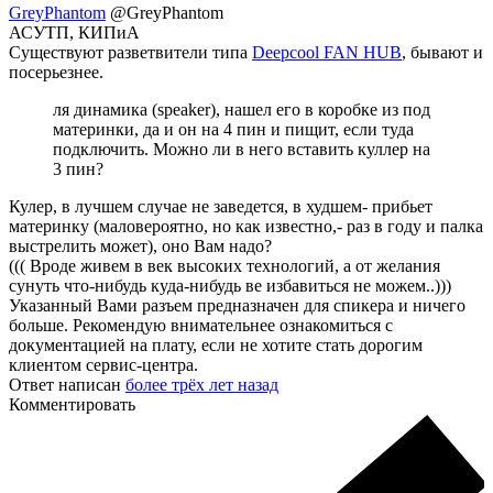
GreyPhantom
@GreyPhantom
АСУТП, КИПиА
Существуют разветвители типа
Deepcool FAN HUB
, бывают и
посерьезнее.
ля динамика (speaker), нашел его в коробке из под
материнки, да и он на 4 пин и пищит, если туда
подключить. Можно ли в него вставить куллер на
3 пин?
Кулер, в лучшем случае не заведется, в худшем- прибьет
материнку (маловероятно, но как известно,- раз в году и палка
выстрелить может), оно Вам надо?
((( Вроде живем в век высоких технологий, а от желания
сунуть что-нибудь куда-нибудь ве избавиться не можем..)))
Указанный Вами разъем предназначен для спикера и ничего
больше. Рекомендую внимательнее ознакомиться с
документацией на плату, если не хотите стать дорогим
клиентом сервис-центра.
Ответ написан
более трёх лет назад
Комментировать