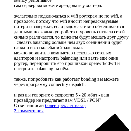
latency performance.
сам сервер вы можете арендовать у хостера.
желательно подключаться к wifi роутерам не по wifi, а
проводом, потому что wifi вносит непредсказуемые
потери и задержки, если рядом активно обмениваются
данными несколько устройств и уровень сигнала сетей
сильно различается, то клиенты будут мешать друг другу
- сделать balancing больше чем двух соединений будет
сложно из-за колебаний задержки.
можно вставить в компьютер несколько сетевых
адаптеров и настроить balancing или взять ещё один
роутер, перепрошить его прошивкой openwrt/ddwrt и
настроить balancing на нём.
также, попробовать как работает bonding вы можете
через программу connectify dispatch.
и раз вы говорите о скоростях 5 - 20 мбит - ваш
провайдер не предлагает вам VDSL / PON?
Ответ написан
более трёх лет назад
2
комментария