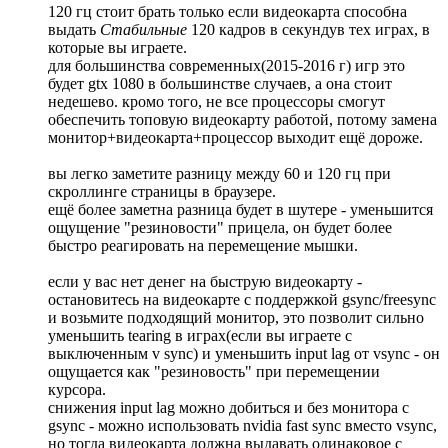
120 гц стоит брать только если видеокарта способна
выдать
Стабильные
120 кадров в секундув тех играх, в
которые вы играете.
для большинства современных(2015-2016 г) игр это
будет gtx 1080 в большинстве случаев, а она стоит
недешево. кромо того, не все процессоры смогут
обеспечить топовую видеокарту работой, потому замена
монитор+видеокарта+процессор выходит ещё дороже.
вы легко заметите разницу между 60 и 120 гц при
скроллинге страницы в браузере.
ещё более заметна разница будет в шутере - уменьшится
ощущение "резиновости" прицела, он будет более
быстро реагировать на перемещение мышки.
если у вас нет денег на быструю видеокарту -
остановитесь на видеокарте с поддержкой gsync/freesync
и возьмите подходящий монитор, это позволит сильно
уменьшить tearing в играх(если вы играете с
выключенным v sync) и уменьшить input lag от vsync - он
ощущается как "резиновость" при перемещении
курсора.
снижения input lag можно добиться и без монитора с
gsync - можно использовать nvidia fast sync вместо vsync,
но тогда видеокарта должна выдавать одинаковое с