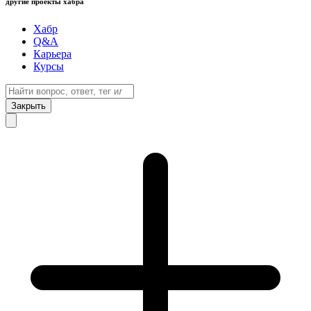
другие проекты хабра
Хабр
Q&A
Карьера
Курсы
Закрыть