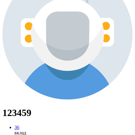
123459
36
вклад