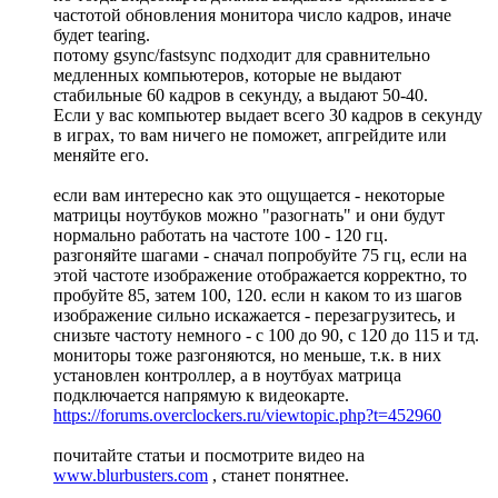
частотой обновления монитора число кадров, иначе
будет tearing.
потому gsync/fastsync подходит для сравнительно
медленных компьютеров, которые не выдают
стабильные 60 кадров в секунду, а выдают 50-40.
Если у вас компьютер выдает всего 30 кадров в секунду
в играх, то вам ничего не поможет, апгрейдите или
меняйте его.
если вам интересно как это ощущается - некоторые
матрицы ноутбуков можно "разогнать" и они будут
нормально работать на частоте 100 - 120 гц.
разгоняйте шагами - сначал попробуйте 75 гц, если на
этой частоте изображение отображается корректно, то
пробуйте 85, затем 100, 120. если н каком то из шагов
изображение сильно искажается - перезагрузитесь, и
снизьте частоту немного - с 100 до 90, с 120 до 115 и тд.
мониторы тоже разгоняются, но меньше, т.к. в них
установлен контроллер, а в ноутбуах матрица
подключается напрямую к видеокарте.
https://forums.overclockers.ru/viewtopic.php?t=452960
почитайте статьи и посмотрите видео на
www.blurbusters.com
, станет понятнее.