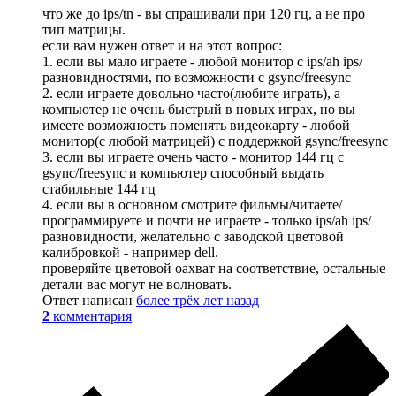
что же до ips/tn - вы спрашивали при 120 гц, а не про
тип матрицы.
если вам нужен ответ и на этот вопрос:
1. если вы мало играете - любой монитор с ips/ah ips/
разновидностями, по возможности с gsync/freesync
2. если играете довольно часто(любите играть), а
компьютер не очень быстрый в новых играх, но вы
имеете возможность поменять видеокарту - любой
монитор(с любой матрицей) с поддержкой gsync/freesync
3. если вы играете очень часто - монитор 144 гц с
gsync/freesync и компьютер способный выдать
стабильные 144 гц
4. если вы в основном смотрите фильмы/читаете/
программируете и почти не играете - только ips/ah ips/
разновидности, желательно с заводской цветовой
калибровкой - например dell.
проверяйте цветовой оахват на соответствие, остальные
детали вас могут не волновать.
Ответ написан
более трёх лет назад
2
комментария