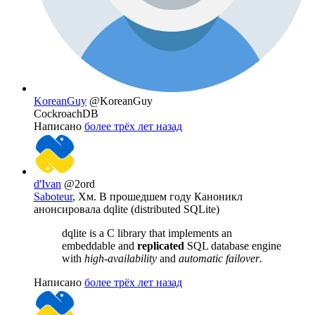
KoreanGuy
@KoreanGuy
CockroachDB
Написано
более трёх лет назад
d'Ivan
@2ord
Saboteur
, Хм. В прошедшем году Каноникл
анонсировала dqlite (distributed SQLite)
dqlite is a C library that implements an
embeddable and
replicated
SQL database engine
with
high-availability
and
automatic failover
.
Написано
более трёх лет назад