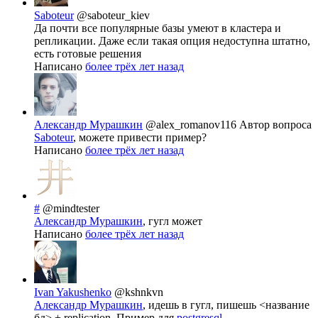
Saboteur
@saboteur_kiev
Да почти все популярные базы умеют в кластера и
репликации. Даже если такая опция недоступна штатно,
есть готовые решения
Написано
более трёх лет назад
Александр Мурашкин
@alex_romanov116
Автор вопроса
Saboteur
, можете привести пример?
Написано
более трёх лет назад
#
@mindtester
Александр Мурашкин
, гугл может
Написано
более трёх лет назад
Ivan Yakushenko
@kshnkvn
Александр Мурашкин
, идешь в гугл, пишешь <название
бд> + replication. Пример для
postgresql
.