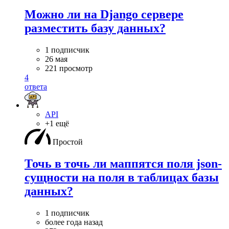
Можно ли на Django сервере
разместить базу данных?
1 подписчик
26 мая
221 просмотр
4
ответа
API
+1 ещё
Простой
Точь в точь ли маппятся поля json-
сущности на поля в таблицах базы
данных?
1 подписчик
более года назад