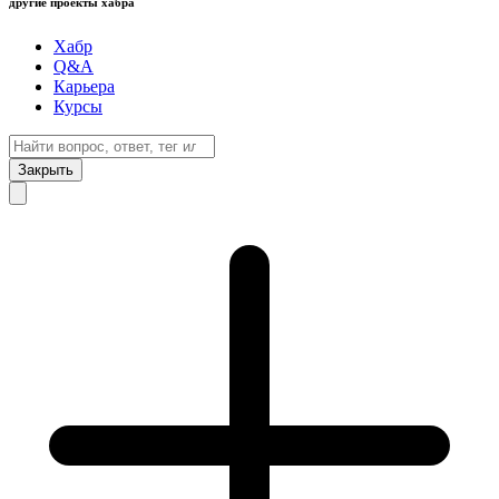
другие проекты хабра
Хабр
Q&A
Карьера
Курсы
Закрыть