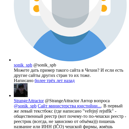
sonik_spb
@sonik_spb
Можете дать пример такого сайта в Чехии? И если есть
другие сайты других стран то их тоже.
Написано
более трёх лет назад
StrangeAttractor
@StrangeAttractor
Автор вопроса
@sonik_spb
Сайт министерства юистийии...
. В первый
же левый текстбокс (где написано "veřejný rejstřík" -
общественный реестр (вот почему-то по-чешски реестр -
реестрик (всегда, не зависимо от объёма))) пишешь
название или ИНН (IČO) чешской фирмы, жмёшь