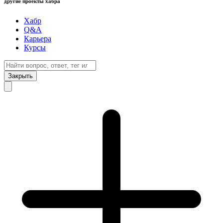
другие проекты хабра
Хабр
Q&A
Карьера
Курсы
Закрыть