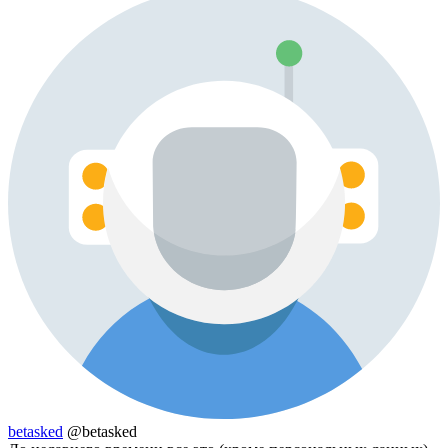
betasked
@betasked