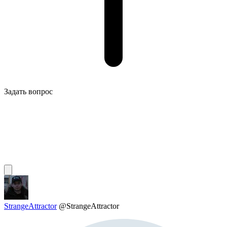
Задать вопрос
StrangeAttractor
@StrangeAttractor