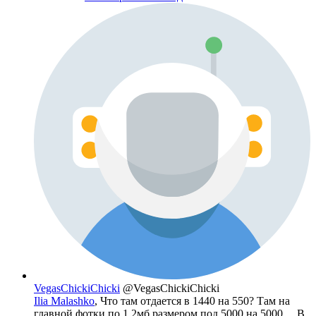
VegasChickiChicki
@VegasChickiChicki
Ilia Malashko
, Что там отдается в 1440 на 550? Там на
главной фотки по 1.2мб размером под 5000 на 5000.... В