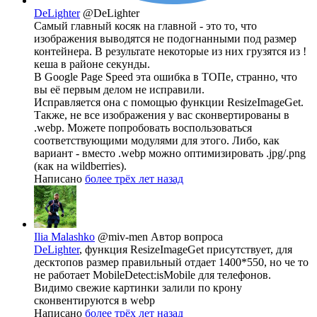
DeLighter
@DeLighter
Самый главный косяк на главной - это то, что
изображения выводятся не подогнанными под размер
контейнера. В результате некоторые из них грузятся из !
кеша в районе секунды.
В Google Page Speed эта ошибка в ТОПе, странно, что
вы её первым делом не исправили.
Исправляется она с помощью функции ResizeImageGet.
Также, не все изображения у вас сконвертированы в
.webp. Можете попробовать воспользоваться
соответствующими модулями для этого. Либо, как
вариант - вместо .webp можно оптимизировать .jpg/.png
(как на wildberries).
Написано
более трёх лет назад
Ilia Malashko
@miv-men
Автор вопроса
DeLighter
, функция ResizeImageGet присутствует, для
десктопов размер правильный отдает 1400*550, но че то
не работает MobileDetect:isMobile для телефонов.
Видимо свежие картинки залили по крону
сконвентируются в webp
Написано
более трёх лет назад