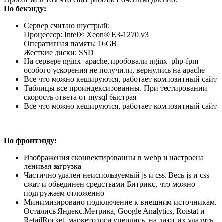
По бекэнду:
Сервер считаю шустрый:
Процессор: Intel® Xeon® E3-1270 v3
Оперативная память: 16GB
Жесткие диски: SSD
На сервере nginx+apache, пробовали nginx+php-fpm
особого ускорения не получили, вернулись на apache
Все что можно кешируются, работает композитный сайт
Таблицы все проиндексированны. При тестировании
скорость ответа от mysql быстрая
Все что можно кешируются, работает композитный сайт
По фронтэнду:
Изображения сконвектированны в webp и настроена
ленивая загрузка
Частично удален неиспользуемый js и css. Весь js и css
сжат и объединен средствами Битрикс, что можно
подгружаем отложенно
Минимизировано подключение к внешним источникам.
Остались Яндекс.Метрика, Google Analytics, Roistat и
RetailRocket, маркетологи уперлись, на дают их удалять