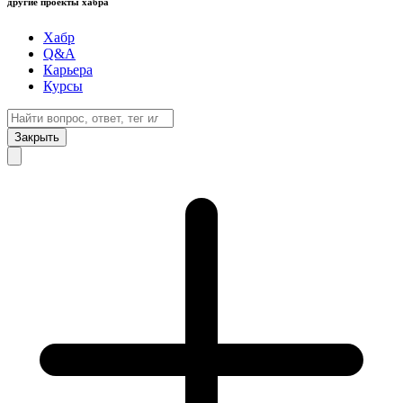
другие проекты хабра
Хабр
Q&A
Карьера
Курсы
Закрыть