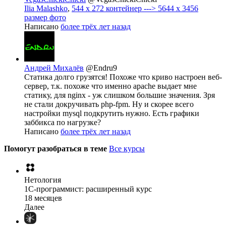
Ilia Malashko
,
544 x 272 контейнер ---> 5644 x 3456
размер фото
Написано
более трёх лет назад
Андрей Михалёв
@Endru9
Статика долго грузятся! Похоже что криво настроен веб-
сервер, т.к. похоже что именно apache выдает мне
статику, для nginx - уж слишком большие значения. Зря
не стали докручивать php-fpm. Ну и скорее всего
настройки mysql подкрутить нужно. Есть графики
заббикса по нагрузке?
Написано
более трёх лет назад
Помогут разобраться в теме
Все курсы
Нетология
1C-программист: расширенный курс
18 месяцев
Далее