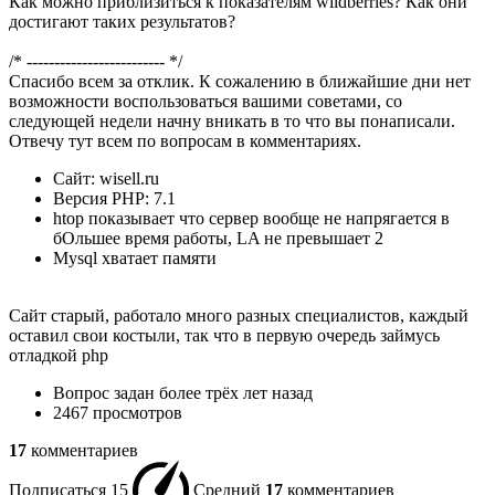
Как можно приблизиться к показателям wildberries? Как они
достигают таких результатов?
/* ------------------------- */
Спасибо всем за отклик. К сожалению в ближайшие дни нет
возможности воспользоваться вашими советами, со
следующей недели начну вникать в то что вы понаписали.
Отвечу тут всем по вопросам в комментариях.
Сайт: wisell.ru
Версия PHP: 7.1
htop показывает что сервер вообще не напрягается в
бОльшее время работы, LA не превышает 2
Mysql хватает памяти
Сайт старый, работало много разных специалистов, каждый
оставил свои костыли, так что в первую очередь займусь
отладкой php
Вопрос задан
более трёх лет назад
2467 просмотров
17
комментариев
Подписаться
15
Средний
17
комментариев