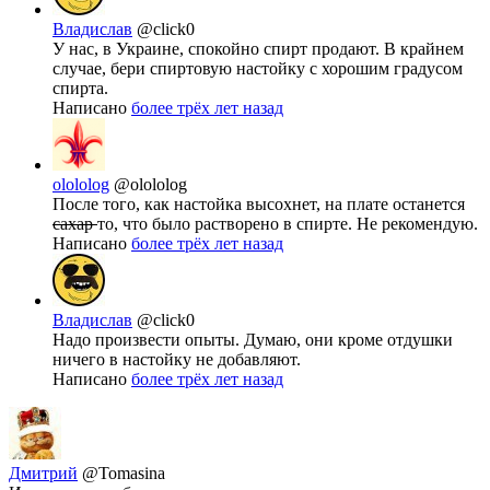
Владислав
@click0
У нас, в Украине, спокойно спирт продают. В крайнем
случае, бери спиртовую настойку с хорошим градусом
спирта.
Написано
более трёх лет назад
olololog
@olololog
После того, как настойка высохнет, на плате останется
сахар
то, что было растворено в спирте. Не рекомендую.
Написано
более трёх лет назад
Владислав
@click0
Надо произвести опыты. Думаю, они кроме отдушки
ничего в настойку не добавляют.
Написано
более трёх лет назад
Дмитрий
@Tomasina