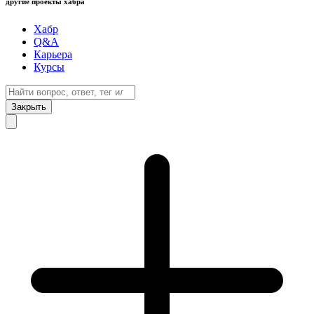
другие проекты хабра
Хабр
Q&A
Карьера
Курсы
Закрыть