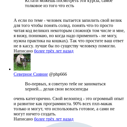
Кстати можешь посмотреть эти курсы, самое
толковое из того что есть
А если по теме - человек пытается запилить свой велик
для того чтобы понять солид. понять что-то просто
читая код великих некоторым сложно(в том числе и мне,
я вижу, понимаю, но когда надо применить - не могу,
нужна практика на кошках). Так что простите ваш ответ
не в кассу. лучше бы по существу человеку помогли.
Написано
более трёх лет назад
Северное Сияние
@php666
Во-первых, я советую тебе не заниматься
херней... делая свои велосипеды
очень категорично. Свой велоипед - это огромный опыт
и развитие как программиста. 90% всех пхп-макак
только и могут, что использовать готовое, а сами не
могут ничего создать.
Написано
более трёх лет назад