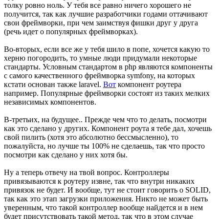
толку ровно ноль. У тебя все равно ничего хорошего не
получится, так как лучшие разработчики годами оттачивают
свои фреймворки, при чем заимствуя фишки друг у друга
(речь идет о популярных фреймворках).
Во-вторых, если все же у тебя шило в попе, хочется какую то
херню погородить, то умные люди придумали некоторые
стандарты. Условным стандартом в php являются компоненты
с самого качественного фреймворка symfony, на которых
кстати основан также laravel.
Вот
компонент роутера
например. Популярные фреймворки состоят из таких мелких
независимых компонентов.
В-третьих, на будущее.. Прежде чем что то делать, посмотри
как это сделано у других. Компонент роута я тебе дал, хочешь
свой пилить (хотя это абсолютно бессмысленно), то
пожалуйста, но лучше ты 100% не сделаешь, так что просто
посмотри как сделано у них хотя бы.
Ну а теперь отвечу на твой вопрос. Контроллеры
привязываются к роутеру извне, так что внутри никаких
привязок не будет. И вообще, тут не стоит говорить о SOLID,
так как это этап загрузки приложения. Никто не может быть
уверенным, что такой контроллер вообще найдется и в нем
будет присутствовать такой метод, так что в этом случае