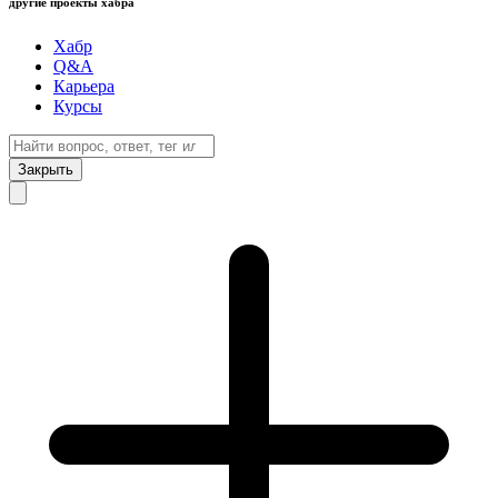
другие проекты хабра
Хабр
Q&A
Карьера
Курсы
Закрыть