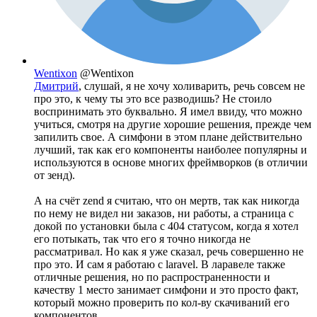
Wentixon
@Wentixon
Дмитрий
, слушай, я не хочу холиварить, речь совсем не
про это, к чему ты это все разводишь? Не стоило
воспринимать это буквально. Я имел ввиду, что можно
учиться, смотря на другие хорошие решения, прежде чем
запилить свое. А симфони в этом плане действительно
лучший, так как его компоненты наиболее популярны и
используются в основе многих фреймворков (в отличии
от зенд).
А на счёт zend я считаю, что он мертв, так как никогда
по нему не видел ни заказов, ни работы, а страница с
докой по установки была с 404 статусом, когда я хотел
его потыкать, так что его я точно никогда не
рассматривал. Но как я уже сказал, речь совершенно не
про это. И сам я работаю с laravel. В ларавеле также
отличные решения, но по распространенности и
качеству 1 место занимает симфони и это просто факт,
который можно проверить по кол-ву скачиваний его
компонентов.