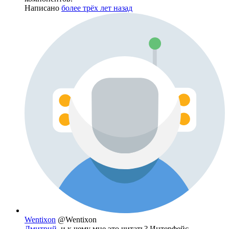
Написано
более трёх лет назад
Wentixon
@Wentixon
Дмитрий
, и к чему мне это читать? Интерфейс