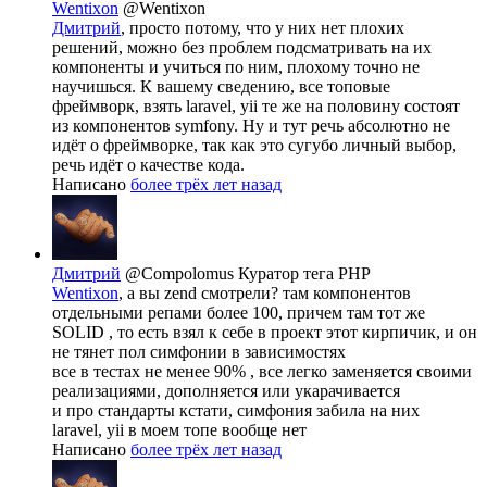
Wentixon
@Wentixon
Дмитрий
, просто потому, что у них нет плохих
решений, можно без проблем подсматривать на их
компоненты и учиться по ним, плохому точно не
научишься. К вашему сведению, все топовые
фреймворк, взять laravel, yii те же на половину состоят
из компонентов symfony. Ну и тут речь абсолютно не
идёт о фреймворке, так как это сугубо личный выбор,
речь идёт о качестве кода.
Написано
более трёх лет назад
Дмитрий
@Compolomus
Куратор тега PHP
Wentixon
, а вы zend смотрели? там компонентов
отдельными репами более 100, причем там тот же
SOLID , то есть взял к себе в проект этот кирпичик, и он
не тянет пол симфонии в зависимостях
все в тестах не менее 90% , все легко заменяется своими
реализациями, дополняется или укарачивается
и про стандарты кстати, симфония забила на них
laravel, yii в моем топе вообще нет
Написано
более трёх лет назад