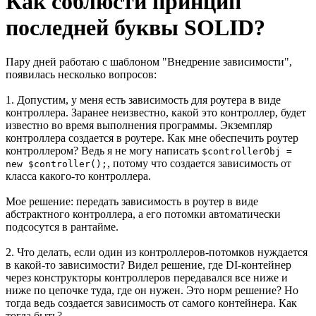
Как соблюсти принцип
последней буквы SOLID?
Пару дней работаю с шаблоном "Внедрение зависимости",
появилась несколько вопросов:
1. Допустим, у меня есть зависимость для роутера в виде
контроллера. Заранее неизвестно, какой это контроллер, будет
известно во время выполнения программы. Экземпляр
контроллера создается в роутере. Как мне обеспечить роутер
контроллером? Ведь я не могу написать
$controllerObj =
, потому что создается зависимость от
new $controller();
класса какого-то контроллера.
Мое решение: передать зависимость в роутер в виде
абстрактного контроллера, а его потомки автоматически
подсосутся в рантайме.
2. Что делать, если один из контроллеров-потомков нуждается
в какой-то зависимости? Видел решение, где DI-контейнер
через конструкторы контроллеров передавался все ниже и
ниже по цепочке туда, где он нужен. Это норм решение? Но
тогда ведь создается зависимость от самого контейнера. Как
тогда быть?