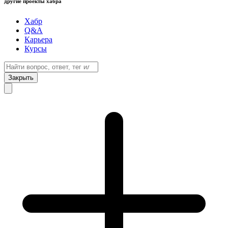
другие проекты хабра
Хабр
Q&A
Карьера
Курсы
Закрыть