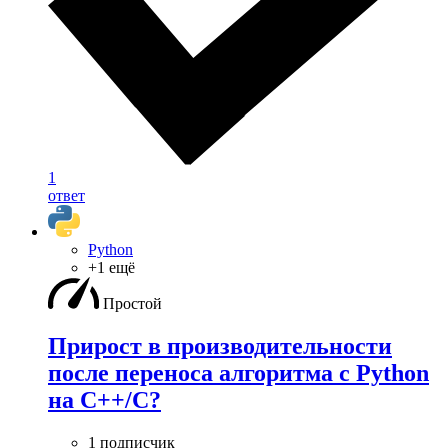
1
ответ
Python
+1 ещё
Простой
Прирост в производительности
после переноса алгоритма с Python
на C++/C?
1 подписчик