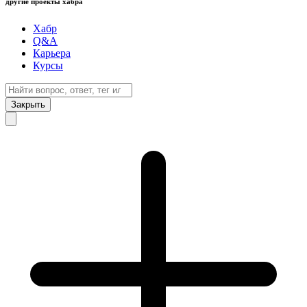
другие проекты хабра
Хабр
Q&A
Карьера
Курсы
Закрыть