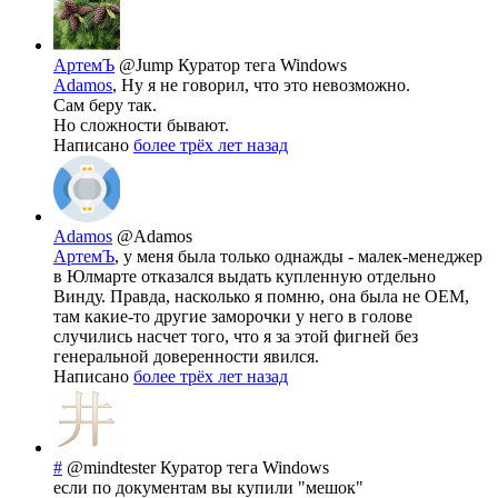
АртемЪ
@Jump
Куратор тега Windows
Adamos
, Ну я не говорил, что это невозможно.
Сам беру так.
Но сложности бывают.
Написано
более трёх лет назад
Adamos
@Adamos
АртемЪ
, у меня была только однажды - малек-менеджер
в Юлмарте отказался выдать купленную отдельно
Винду. Правда, насколько я помню, она была не ОЕМ,
там какие-то другие заморочки у него в голове
случились насчет того, что я за этой фигней без
генеральной доверенности явился.
Написано
более трёх лет назад
#
@mindtester
Куратор тега Windows
если по документам вы купили "мешок"