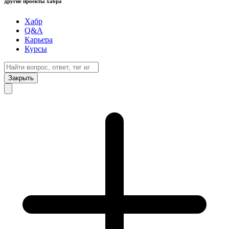
другие проекты хабра
Хабр
Q&A
Карьера
Курсы
Закрыть