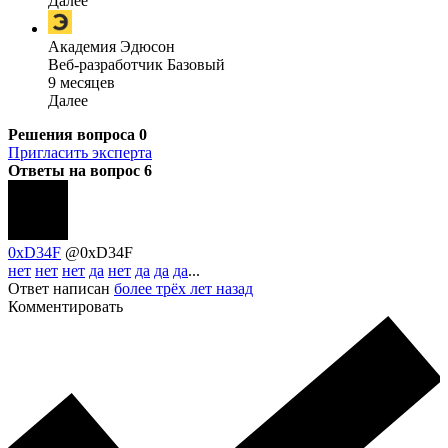
Далее
Академия Эдюсон
Веб-разработчик Базовый
9 месяцев
Далее
Решения вопроса
0
Пригласить эксперта
Ответы на вопрос
6
0xD34F
@0xD34F
нет
нет
нет
да
нет
да
да
да
...
Ответ написан
более трёх лет назад
Комментировать