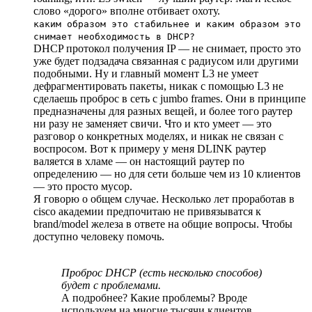
слово «дорого» вполне отбивает охоту.
каким образом это стабильнее и каким образом это
снимает необходимость в DHCP?
DHCP протокол получения IP — не снимает, просто это
уже будет подзадача связанная с радиусом или другими
подобными. Ну и главный момент L3 не умеет
дефрагментировать пакеты, никак с помощью L3 не
сделаешь проброс в сеть с jumbo frames. Они в принципе
предназначены для разных вещей, и более того раутер
ни разу не заменяет свичи. Что и кто умеет — это
разговор о конкретных моделях, и никак не связан с
воспросом. Вот к примеру у меня DLINK раутер
валяется в хламе — он настоящий раутер по
определению — но для сети больше чем из 10 клиентов
— это просто мусор.
Я говорю о общем случае. Несколько лет проработав в
cisco академии предпочитаю не привязыватся к
brand/model железа в ответе на общие вопросы. Чтобы
доступно человеку помочь.
Проброс DHCP (есть несколько способов)
будет с проблемами.
А подробнее? Какие проблемы? Вроде
используем на многие тысячи клиентов,