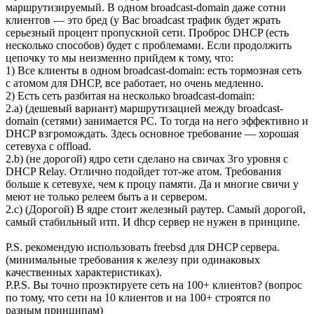
маршрутизируемый. В одном broadcast-domain даже сотни
клиентов — это бред (у Вас broadcast трафик будет жрать
серьезный процент пропускной сети. Проброс DHCP (есть
несколько способов) будет с проблемами. Если продолжить
цепочку то мы неизменно прийдем к тому, что:
1) Все клиенты в одном broadcast-domain: есть тормозная сеть
с атомом для DHCP, все работает, но очень медленно.
2) Есть сеть разбитая на несколько broadcast-domain:
2.a) (дешевый вариант) маршрутизацией между broadcast-
domain (сетями) занимается PC. То тогда на него эффективно и
DHCP взгромождать. Здесь основное требование — хорошая
сетевуха с offload.
2.b) (не дорогой) ядро сети сделано на свичах 3го уровня c
DHCP Relay. Отлично подойдет тот-же атом. Требования
больше к сетевухе, чем к процу памяти. Да и многие свичи у
меют не только релеем быть а и сервером.
2.с) (Дорогой) В ядре стоит железный раутер. Самый дорогой,
самый стабильный итп. И dhcp сервер не нужен в принципе.
P.S. рекомендую использовать freebsd для DHCP сервера.
(минимальные требования к железу при одинаковых
качественных характеристиках).
P.P.S. Вы точно проэктируете сеть на 100+ клиентов? (вопрос
по тому, что сети на 10 клиентов и на 100+ строятся по
разным принципам)