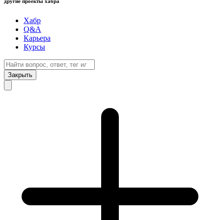
другие проекты хабра
Хабр
Q&A
Карьера
Курсы
Закрыть