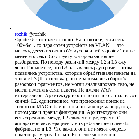
rozhik
@rozhik
<quote>И это тоже странно. На практике, если сеть
100мб/с+, то пара сотен устройств на VLAN — это
мелочь, десятки/сотни кб/с мусора и всё.</quote> Тем не
менее это факт. Со структурой броадкастов не
разбирался. По поводу различий между L2 и L3 ежу
ясно. Раньше всё, что L3 называлось раутерами. Потом
появились устройства, которые обрабатывали пакеты на
уровне L3 (IP заголовка), но не занимались сборкой/
разборкой фрагментов, не могли анализировать тело, не
могли изменять сами пакеты. Не имели WAN
интерфейсов. Архитектурно они почти не отличались от
свичей L2, единственное, что происходил поиск не
только по MAC таблице, но и по таблице маршрутов, а
потом уже и правил фильтрации. Архитектурно они
есть серединка между L2 свичами и раутерами. С
аппаратной акселерацией у них работает не только l2
фабрика, но и L3. Что важно, они не имеют очередь
пакетов размером 1 пакет. Есть еще множество