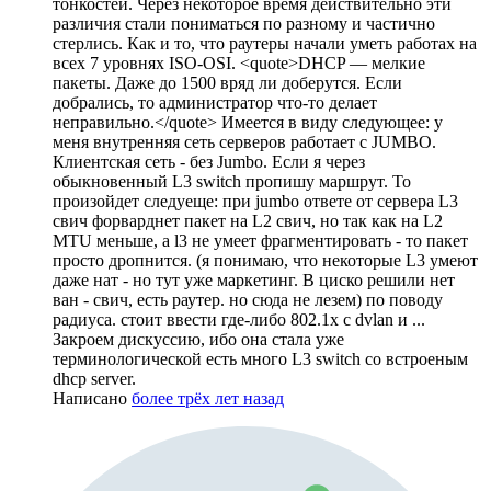
тонкостей. Через некоторое время действительно эти
различия стали пониматься по разному и частично
стерлись. Как и то, что раутеры начали уметь работах на
всех 7 уровнях ISO-OSI. <quote>DHCP — мелкие
пакеты. Даже до 1500 вряд ли доберутся. Если
добрались, то администратор что-то делает
неправильно.</quote> Имеется в виду следующее: у
меня внутренняя сеть серверов работает с JUMBO.
Клиентская сеть - без Jumbo. Если я через
обыкновенный L3 switch пропишу маршрут. То
произойдет следуеще: при jumbo ответе от сервера L3
свич форварднет пакет на L2 свич, но так как на L2
MTU меньше, а l3 не умеет фрагментировать - то пакет
просто дропнится. (я понимаю, что некоторые L3 умеют
даже нат - но тут уже маркетинг. В циско решили нет
ван - свич, есть раутер. но сюда не лезем) по поводу
радиуса. стоит ввести где-либо 802.1х с dvlan и ...
Закроем дискуссию, ибо она стала уже
терминологической есть много L3 switch со встроеным
dhcp server.
Написано
более трёх лет назад