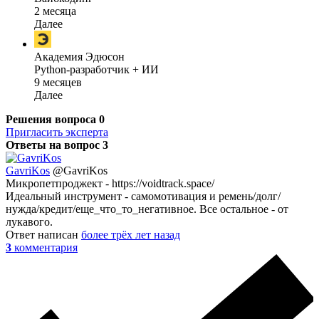
2 месяца
Далее
Академия Эдюсон
Python-разработчик + ИИ
9 месяцев
Далее
Решения вопроса
0
Пригласить эксперта
Ответы на вопрос
3
GavriKos
@GavriKos
Микропетпроджект - https://voidtrack.space/
Идеальный инструмент - самомотивация и ремень/долг/
нужда/кредит/еще_что_то_негативное. Все остальное - от
лукавого.
Ответ написан
более трёх лет назад
3
комментария