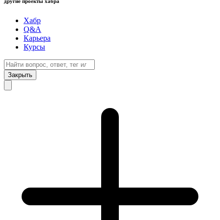
другие проекты хабра
Хабр
Q&A
Карьера
Курсы
Закрыть