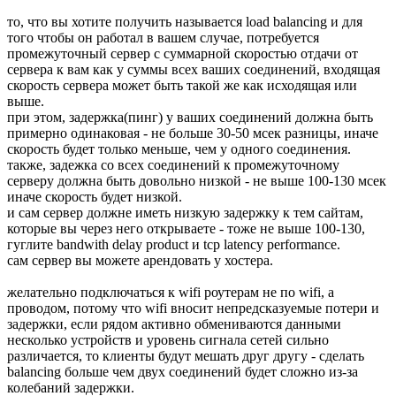
то, что вы хотите получить называется load balancing и для
того чтобы он работал в вашем случае, потребуется
промежуточный сервер с суммарной скоростью отдачи от
сервера к вам как у суммы всех ваших соединений, входящая
скорость сервера может быть такой же как исходящая или
выше.
при этом, задержка(пинг) у ваших соединений должна быть
примерно одинаковая - не больше 30-50 мсек разницы, иначе
скорость будет только меньше, чем у одного соединения.
также, задежка со всех соединений к промежуточному
серверу должна быть довольно низкой - не выше 100-130 мсек
иначе скорость будет низкой.
и сам сервер должне иметь низкую задержку к тем сайтам,
которые вы через него открываете - тоже не выше 100-130,
гуглите bandwith delay product и tcp latency performance.
сам сервер вы можете арендовать у хостера.
желательно подключаться к wifi роутерам не по wifi, а
проводом, потому что wifi вносит непредсказуемые потери и
задержки, если рядом активно обмениваются данными
несколько устройств и уровень сигнала сетей сильно
различается, то клиенты будут мешать друг другу - сделать
balancing больше чем двух соединений будет сложно из-за
колебаний задержки.