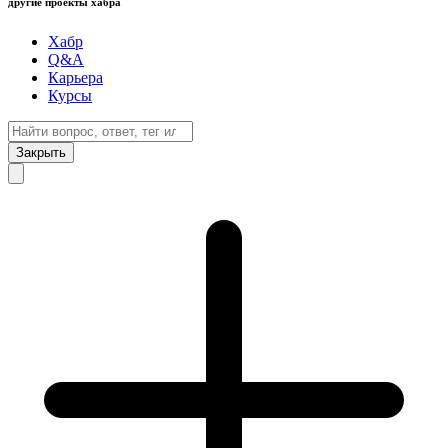
другие проекты хабра
Хабр
Q&A
Карьера
Курсы
Закрыть