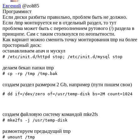
Евгений
@zolt85
Программист
Если диски разбиты правильно, проблем быть не должно.
Если /tmp монтируется не в отдельный раздел, то тут
проблема может быть с переполнением рутового (/) раздела в
принципе. Сам с таким столкнулся по неопытности.
Как вариант можно сменить точку монтирования tmp на более
просторный диск:
останавливаем апач и мускул
# /etc/init.d/httpd stop; /etc/init.d/mysql stop
делаем бекап папки tmp
# cp -rp /tmp /tmp.bak
создаем раздел размером 2 Gb, например (пути пишем свои)
# dd if=/dev/zero of=/usr/temp-disk bs=2M count=1024
создаем файловую систему командой mke2fs
# mke2fs -j /usr/temp-disk
размонтируем предыдущий tmp
# umount /tmp