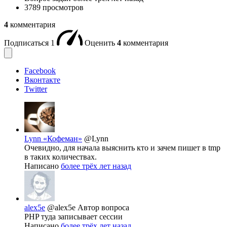
3789 просмотров
4
комментария
Подписаться
1
Оценить
4
комментария
Facebook
Вконтакте
Twitter
Lynn «Кофеман»
@Lynn
Очевидно, для начала выяснить кто и зачем пишет в tmp
в таких количествах.
Написано
более трёх лет назад
alex5e
@alex5e
Автор вопроса
PHP туда записывает сессии
Написано
более трёх лет назад