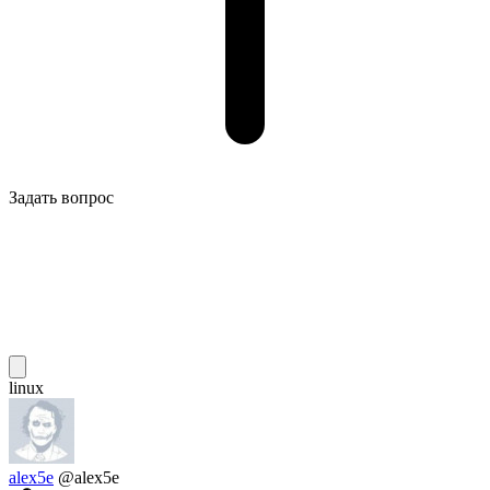
Задать вопрос
linux
alex5e
@alex5e