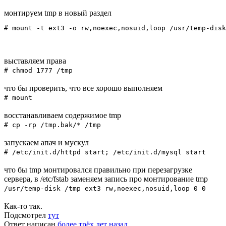
монтируем tmp в новый раздел
# mount -t ext3 -o rw,noexec,nosuid,loop /usr/temp-disk
выставляем права
# chmod 1777 /tmp
что бы проверить, что все хорошо выполняем
# mount
восстанавливаем содержимое tmp
# cp -rp /tmp.bak/* /tmp
запускаем апач и мускул
# /etc/init.d/httpd start; /etc/init.d/mysql start
что бы tmp монтировался правильно при перезагрузке
сервера, в /etc/fstab заменяем запись про монтирование tmp
/usr/temp-disk /tmp ext3 rw,noexec,nosuid,loop 0 0
Как-то так.
Подсмотрел
тут
Ответ написан
более трёх лет назад