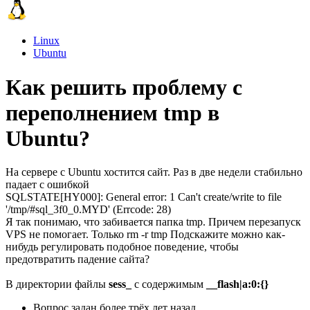
Linux
Ubuntu
Как решить проблему с
переполнением tmp в
Ubuntu?
На сервере с Ubuntu хостится сайт. Раз в две недели стабильно
падает с ошибкой
SQLSTATE[HY000]: General error: 1 Can't create/write to file
'/tmp/#sql_3f0_0.MYD' (Errcode: 28)
Я так понимаю, что забивается папка tmp. Причем перезапуск
VPS не помогает. Только rm -r tmp Подскажите можно как-
нибудь регулировать подобное поведение, чтобы
предотвратить падение сайта?
В директории файлы
sess_
с содержимым
__flash|a:0:{}
Вопрос задан
более трёх лет назад