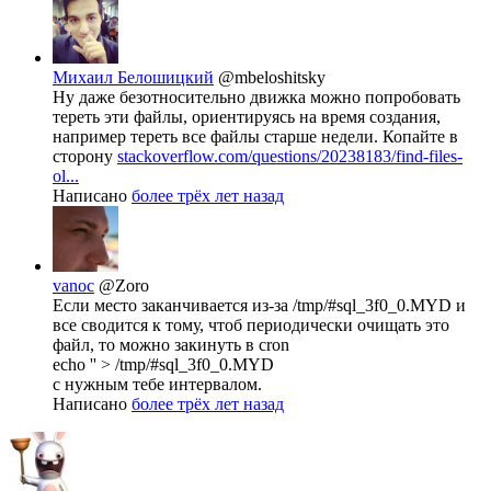
Михаил Белошицкий
@mbeloshitsky
Ну даже безотносительно движка можно попробовать
тереть эти файлы, ориентируясь на время создания,
например тереть все файлы старше недели. Копайте в
сторону
stackoverflow.com/questions/20238183/find-files-
ol...
Написано
более трёх лет назад
vanoc
@Zoro
Если место заканчивается из-за /tmp/#sql_3f0_0.MYD и
все сводится к тому, чтоб периодически очищать это
файл, то можно закинуть в cron
echo '' > /tmp/#sql_3f0_0.MYD
с нужным тебе интервалом.
Написано
более трёх лет назад