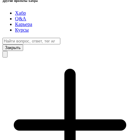
другие проекты хабра
Хабр
Q&A
Карьера
Курсы
Закрыть