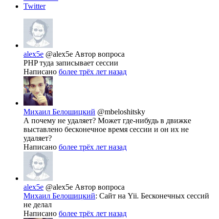
Twitter
alex5e
@alex5e
Автор вопроса
PHP туда записывает сессии
Написано
более трёх лет назад
Михаил Белошицкий
@mbeloshitsky
А почему не удаляет? Может где-нибудь в движке
выставлено бесконечное время сессии и он их не
удаляет?
Написано
более трёх лет назад
alex5e
@alex5e
Автор вопроса
Михаил Белошицкий
: Сайт на Yii. Бесконечных сессий
не делал
Написано
более трёх лет назад