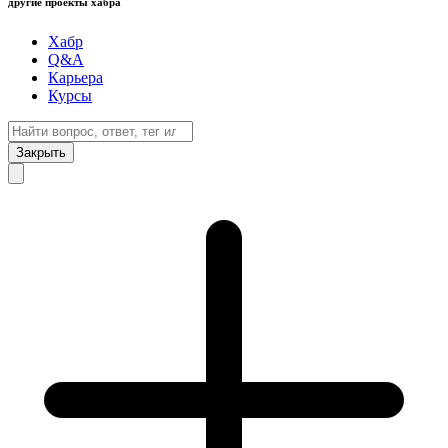
другие проекты хабра
Хабр
Q&A
Карьера
Курсы
Закрыть