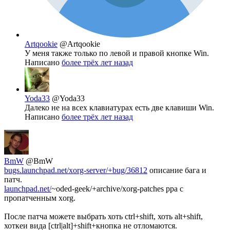
Artqookie
@Artqookie
У меня также только по левой и правой кнопке Win.
Написано
более трёх лет назад
Yoda33
@Yoda33
Далеко не на всех клавиатурах есть две клавиши Win.
Написано
более трёх лет назад
BmW
@BmW
bugs.launchpad.net/xorg-server/+bug/36812
описание бага и
патч.
launchpad.net/
~oded-geek/+archive/xorg-patches ppa с
пропатченным xorg.
После патча можете выбрать хоть ctrl+shift, хоть alt+shift,
хоткеи вида [ctrl|alt]+shift+кнопка не отломаются.