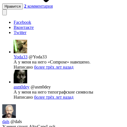
2
комментария
Нравится
Facebook
Вконтакте
Twitter
Yoda33
@Yoda33
А у меня на него «Compose» навешено.
Написано
более трёх лет назад
asm0dey
@asm0dey
А у меня на него типографские символы
Написано
более трёх лет назад
dals
@dals
У меня стоит Alt+CapsLock.