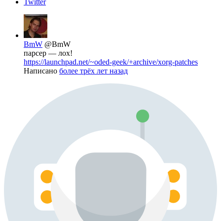
Twitter
BmW
@BmW
парсер — лох!
https://launchpad.net/~oded-geek/+archive/xorg-patches
Написано
более трёх лет назад