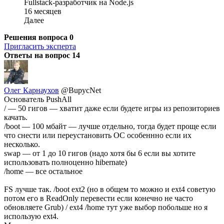
Fullstack-разработчик на Node.js
16 месяцев
Далее
Решения вопроса
0
Пригласить эксперта
Ответы на вопрос
14
Олег Карнаухов
@BupycNet
Основатель PushAll
/ — 50 гигов — хватит даже если будете игры из репозиториев
качать.
/boot — 100 мбайт — лучше отдельно, тогда будет проще если
что снести или переустановить ОС особеннно если их
несколько.
swap — от 1 до 10 гигов (надо хотя бы 6 если вы хотите
использовать полноценно hibernate)
/home — все остальное
FS лучше так. /boot ext2 (но в общем то можно и ext4 советую
потом его в ReadOnly перевести если конечно не часто
обновляете Grub) / ext4 /home тут уже выбор побольше но я
использую ext4.