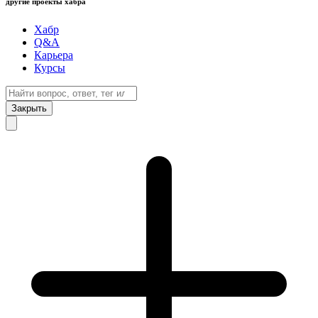
другие проекты хабра
Хабр
Q&A
Карьера
Курсы
Закрыть