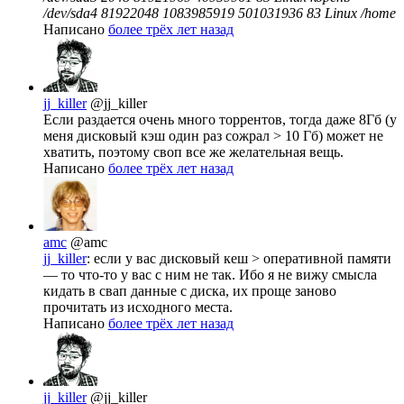
/dev/sda4 81922048 1083985919 501031936 83 Linux /home
Написано
более трёх лет назад
jj_killer
@jj_killer
Если раздается очень много торрентов, тогда даже 8Гб (у
меня дисковый кэш один раз сожрал > 10 Гб) может не
хватить, поэтому своп все же желательная вещь.
Написано
более трёх лет назад
amc
@amc
jj_killer
: если у вас дисковый кеш > оперативной памяти
— то что-то у вас с ним не так. Ибо я не вижу смысла
кидать в свап данные с диска, их проще заново
прочитать из исходного места.
Написано
более трёх лет назад
jj_killer
@jj_killer