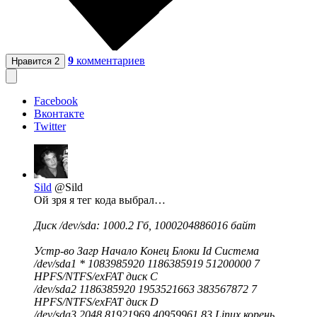
9
комментариев
Нравится
2
Facebook
Вконтакте
Twitter
Sild
@Sild
Ой зря я тег кода выбрал…
Диск /dev/sda: 1000.2 Гб, 1000204886016 байт
Устр-во Загр Начало Конец Блоки Id Система
/dev/sda1 * 1083985920 1186385919 51200000 7
HPFS/NTFS/exFAT диск C
/dev/sda2 1186385920 1953521663 383567872 7
HPFS/NTFS/exFAT диск D
/dev/sda3 2048 81921969 40959961 83 Linux корень