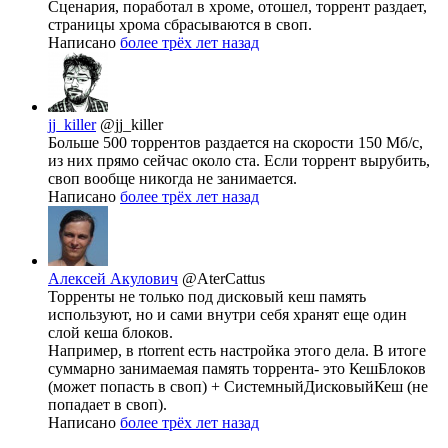
Сценария, поработал в хроме, отошел, торрент раздает,
страницы хрома сбрасываются в своп.
Написано
более трёх лет назад
jj_killer
@jj_killer
Больше 500 торрентов раздается на скорости 150 Мб/с,
из них прямо сейчас около ста. Если торрент вырубить,
своп вообще никогда не занимается.
Написано
более трёх лет назад
Алексей Акулович
@AterCattus
Торренты не только под дисковый кеш память
используют, но и сами внутри себя хранят еще один
слой кеша блоков.
Например, в rtorrent есть настройка этого дела. В итоге
суммарно занимаемая память торрента- это КешБлоков
(может попасть в своп) + СистемныйДисковыйКеш (не
попадает в своп).
Написано
более трёх лет назад