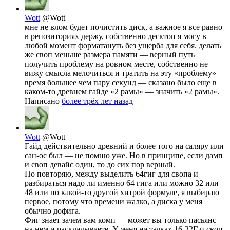
Wott
@Wott
мне не влом будет почистить диск, а важное я все равно
в репозиториях держу, собственно десктоп я могу в
любой момент форматануть без ущерба для себя. делать
же своп меньше размера памяти — верный путь
получить проблему на ровном месте, собственно не
вижу смысла мелочиться и тратить на эту «проблему»
время большее чем пару секунд — сказано было еще в
каком-то древнем гайде «2 рамы» — значить «2 рамы».
Написано
более трёх лет назад
Wott
@Wott
Гайд действительно древний и более того на саляру или
сан-ос был — не помню уже. Но в принципе, если дамп
и своп девайс один, то до сих пор верный.
Но повторяю, между выделить 64гиг для свопа и
разбираться надо ли именно 64 гига или можно 32 или
48 или по какой-то другой хитрой формуле, я выбираю
первое, потому что времени жалко, а диска у меня
обычно дофига.
Фиг знает зачем вам комп — может вы только пасьянс
на нем и раскладываете. У меня на тачках 16-32Г и своп