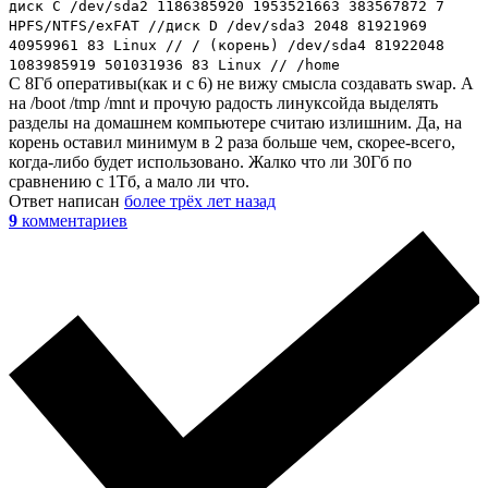
диск C /dev/sda2 1186385920 1953521663 383567872 7
HPFS/NTFS/exFAT //диск D /dev/sda3 2048 81921969
40959961 83 Linux // / (корень) /dev/sda4 81922048
1083985919 501031936 83 Linux // /home
C 8Гб оперативы(как и с 6) не вижу смысла создавать swap. А
на /boot /tmp /mnt и прочую радость линуксойда выделять
разделы на домашнем компьютере считаю излишним. Да, на
корень оставил минимум в 2 раза больше чем, скорее-всего,
когда-либо будет использовано. Жалко что ли 30Гб по
сравнению с 1Тб, а мало ли что.
Ответ написан
более трёх лет назад
9
комментариев