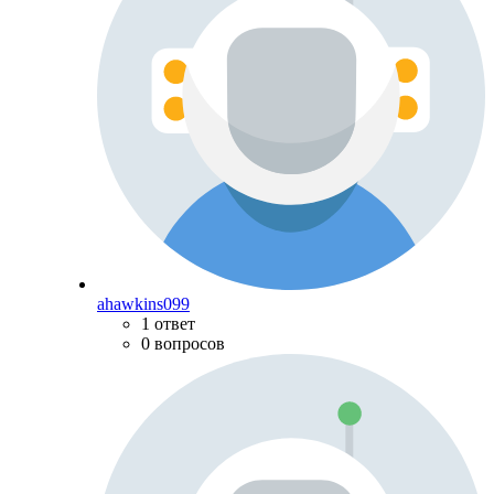
ahawkins099
1 ответ
0 вопросов