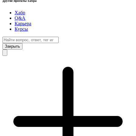
другие проекты хабра
Хабр
Q&A
Карьера
Курсы
Закрыть