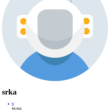
srka
6
вклад