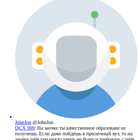
JohnJon
@JohnJon
DCX 909
: На заочке ты качественное образоване не
получишь. Если даже пойдёшь в приличный вуз, то на
заочке тебя там никто учить не будет и требовать с тебя