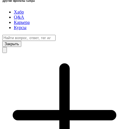
другие проекты хабра
Хабр
Q&A
Карьера
Курсы
Закрыть