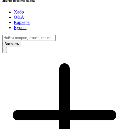
другие проекты хабра
Хабр
Q&A
Карьера
Курсы
Закрыть