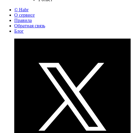
© Habr
О сервисе
Правила
Обратная связь
Блог