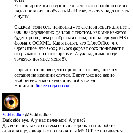
есть?
Есть нейросетки созданные для чего-то подобного и их
надо поставить и обучать ИЛИ такую сетку надо писать
с нуля?
Скажем, если есть нейронка - то сгенерировать для нее 1
000 000 обучающих файлов с текстом, как мне кажется
будет проще, чем разобраться в том, что навернули MS в
формате OOXML. Как я понял, что LibreOffice, что
OpenOffice, что Google Docs формат docx понимают и
открывают, но с оговорками. А уж над ними люди
трудятся поумнее меня 8).
Парсинг это первое, что пришло в голову, но его я
оставил на крайний случай. Вдруг уже все давно
изобретено и мой велосипед избыточен.
Написано
более года назад
VoidVolker
@VoidVolker
Dark side eye. А у нас печеньки! А у вас?
Да, конечно, такая система есть из коробки и подробно
описана в руководстве пользователя MS Office: называется