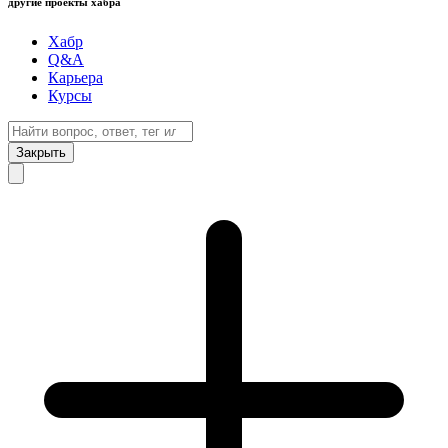
другие проекты хабра
Хабр
Q&A
Карьера
Курсы
Закрыть