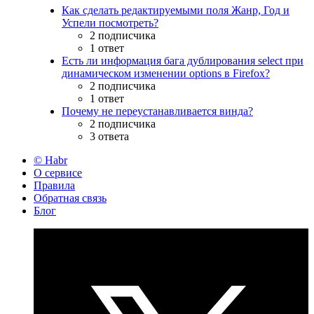
Как сделать редактируемыми поля Жанр, Год и
Успели посмотреть?
2 подписчика
1 ответ
Есть ли информация бага дублирования select при
динамическом изменении options в Firefox?
2 подписчика
1 ответ
Почему не переустанавливается винда?
2 подписчика
3 ответа
© Habr
О сервисе
Правила
Обратная связь
Блог