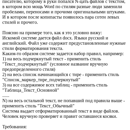
писателю, которому в руки попался N-цать файлов с текстом,
в котором всю мощь Word по стилям разные люди заменили
пробелами, переносами и прочими оригинальными штуками.
И в котором после копипасты появилось пара сотен левых
стилей и прочего.
Поясню на примере того, как я это условно вижу:
Искомой системе дается файл docx. Языки русский и
английский. Файл уже содержит предустановленные нужные
стили форматирования текста.
Каким-то образом системе задается набор правил, например:
1) на весь подчеркнутый текст - применить стиль
"Текст_подчеркнутый" (условное название вручную
предопределенного стиля)
2) на весь список начинающийся с тире - применить стиль
"Список_маркер_тире_подчеркнутый"
3) на все содержимое всех таблиц - применить стиль
"Таблица_Текст_Основной"
......
N) на весь остальной текст, не попавший под правила выше -
применить стиль "Текст_Обычный"
Система выдает отформатированный текст в виде файлов.
Человек вручную проверяет и правит оставшиеся косяки.
Требования: