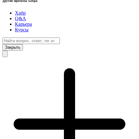
другие проекты хабра
Хабр
Q&A
Карьера
Курсы
Закрыть