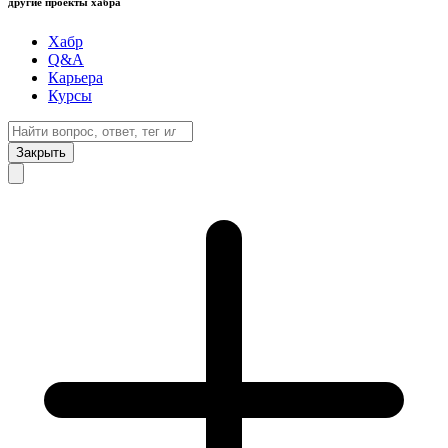
другие проекты хабра
Хабр
Q&A
Карьера
Курсы
Закрыть