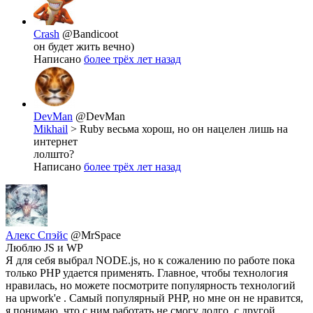
Crash
@Bandicoot
он будет жить вечно)
Написано
более трёх лет назад
DevMan
@DevMan
Mikhail
> Ruby весьма хорош, но он нацелен лишь на
интернет
лолшто?
Написано
более трёх лет назад
Алекс Спэйс
@MrSpace
Люблю JS и WP
Я для себя выбрал NODE.js, но к сожалению по работе пока
только PHP удается применять. Главное, чтобы технология
нравилась, но можете посмотрите популярность технологий
на upwork'e . Самый популярный PHP, но мне он не нравится,
я понимаю, что с ним работать не смогу долго, с другой