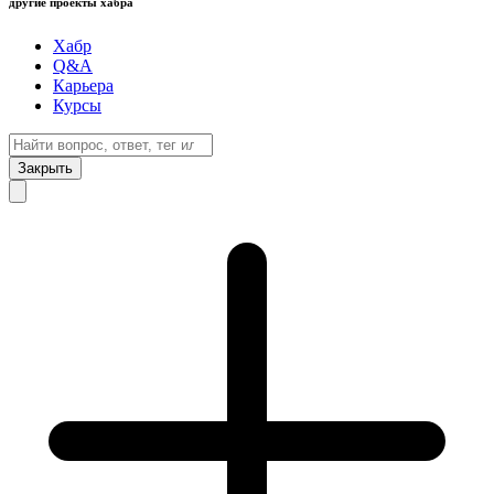
другие проекты хабра
Хабр
Q&A
Карьера
Курсы
Закрыть