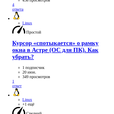
458 просмотров
4
ответа
Linux
Простой
Курсор «спотыкается» о рамку
окна в Астре (ОС для ПК). Как
убрать?
1 подписчик
20 июн.
349 просмотров
1
ответ
Linux
+1 ещё
Средний