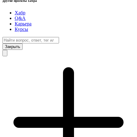
другие проекты хабра
Хабр
Q&A
Карьера
Курсы
Закрыть