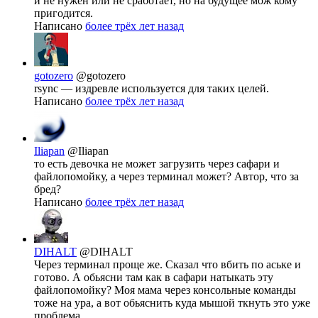
и не нужен или не сработает, но на будущее мож кому
пригодится.
Написано
более трёх лет назад
gotozero
@gotozero
rsync — издревле используется для таких целей.
Написано
более трёх лет назад
Iliapan
@Iliapan
то есть девочка не может загрузить через сафари и
файлопомойку, а через терминал может? Автор, что за
бред?
Написано
более трёх лет назад
DIHALT
@DIHALT
Через терминал проще же. Сказал что вбить по аське и
готово. А обьясни там как в сафари натыкать эту
файлопомойку? Моя мама через консольные команды
тоже на ура, а вот обьяснить куда мышой ткнуть это уже
проблема.