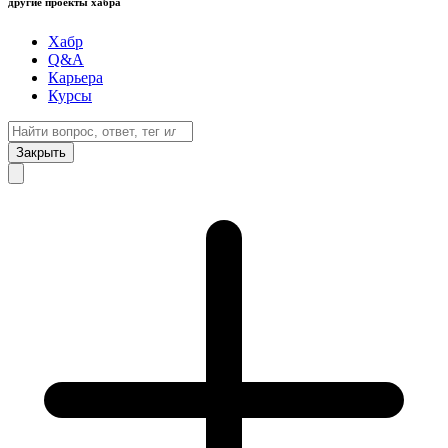
другие проекты хабра
Хабр
Q&A
Карьера
Курсы
Закрыть