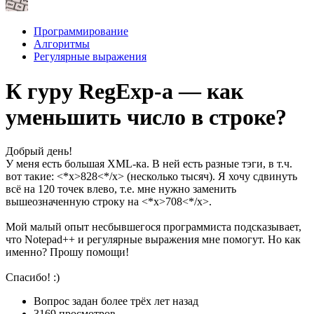
Программирование
Алгоритмы
Регулярные выражения
К гуру RegExp-а — как
уменьшить число в строке?
Добрый день!
У меня есть большая XML-ка. В ней есть разные тэги, в т.ч.
вот такие: <*x>828<*/x> (несколько тысяч). Я хочу сдвинуть
всё на 120 точек влево, т.е. мне нужно заменить
вышеозначенную строку на <*x>708<*/x>.
Мой малый опыт несбывшегося программиста подсказывает,
что Notepad++ и регулярные выражения мне помогут. Но как
именно? Прошу помощи!
Спасибо! :)
Вопрос задан
более трёх лет назад
3169 просмотров