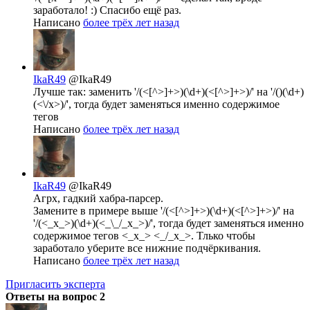
заработало! :) Спасибо ещё раз.
Написано
более трёх лет назад
IkaR49
@IkaR49
Лучше так: заменить '/(<[^>]+>)(\d+)(<[^>]+>)/' на '/()(\d+)
(<\/x>)/', тогда будет заменяться именно содержимое
тегов
Написано
более трёх лет назад
IkaR49
@IkaR49
Агрх, гадкий хабра-парсер.
Замените в примере выше '/(<[^>]+>)(\d+)(<[^>]+>)/' на
'/(<_x_>)(\d+)(<_\_/_x_>)/', тогда будет заменяться именно
содержимое тегов <_x_> <_/_x_>. Тлько чтобы
заработало уберите все нижние подчёркивания.
Написано
более трёх лет назад
Пригласить эксперта
Ответы на вопрос
2