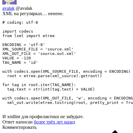
avalak
@avalak
XML на регулярках… ненене.
# coding: utf-8

import codecs

from lxml import etree

ENCODING = 'utf-8'

XML_SOURCE_FILE = 'source.xml'

XML_OUT_FILE = 'source.out.xml'

VALUE = -120

TAG_NAME = 'id'

with codecs.open(XML_SOURCE_FILE, encoding = ENCODING) 
  root = etree.parse(xml_source).getroot()

for tag in root.iter(TAG_NAME):

  tag.text = str(int(tag.text) + VALUE)

with codecs.open(XML_OUT_FILE, 'w', encoding = ENCODING
И xmllint для профилактики не забудьте.
Ответ написан
более трёх лет назад
Комментировать