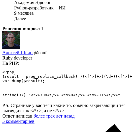
Академия Эдюсон
Python-разработчик + ИИ
9 месяцев
Далее
Решения вопроса
1
Алексей Шеин
@conf
Ruby developer
На PHP:
<?php

$result = preg_replace_callback('/(<[^>]+>)(\d+)(<[^>]+
string(37) "<*x>708<*/x> <*x>0<*/x> <*x>-115<*/x>"
P.S. Странные у вас теги какие-то, обычно закрывающий тег
выглядит как </*x>, а не <*/x>
Ответ написан
более трёх лет назад
5
комментариев