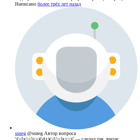
Написано
более трёх лет назад
ssneg
@ssneg
Автор вопроса
'/(<[x^>]+>)(\d+)(<[^>]x+>)/' — сделал так, вроде