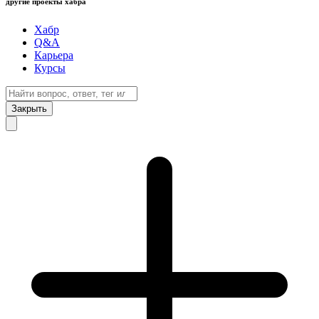
другие проекты хабра
Хабр
Q&A
Карьера
Курсы
Закрыть