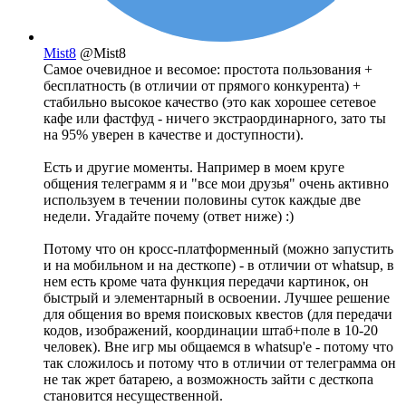
Mist8
@Mist8
Самое очевидное и весомое: простота пользования +
бесплатность (в отличии от прямого конкурента) +
стабильно высокое качество (это как хорошее сетевое
кафе или фастфуд - ничего экстраординарного, зато ты
на 95% уверен в качестве и доступности).
Есть и другие моменты. Например в моем круге
общения телеграмм я и "все мои друзья" очень активно
используем в течении половины суток каждые две
недели. Угадайте почему (ответ ниже) :)
Потому что он кросс-платформенный (можно запустить
и на мобильном и на десткопе) - в отличии от whatsup, в
нем есть кроме чата функция передачи картинок, он
быстрый и элементарный в освоении. Лучшее решение
для общения во время поисковых квестов (для передачи
кодов, изображений, координации штаб+поле в 10-20
человек). Вне игр мы общаемся в whatsup'e - потому что
так сложилось и потому что в отличии от телеграмма он
не так жрет батарею, а возможность зайти с десткопа
становится несущественной.