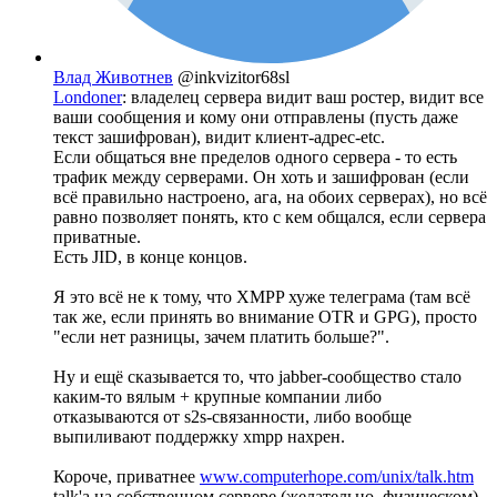
Влад Животнев
@inkvizitor68sl
Londoner
: владелец сервера видит ваш ростер, видит все
ваши сообщения и кому они отправлены (пусть даже
текст зашифрован), видит клиент-адрес-etc.
Если общаться вне пределов одного сервера - то есть
трафик между серверами. Он хоть и зашифрован (если
всё правильно настроено, ага, на обоих серверах), но всё
равно позволяет понять, кто с кем общался, если сервера
приватные.
Есть JID, в конце концов.
Я это всё не к тому, что XMPP хуже телеграма (там всё
так же, если принять во внимание OTR и GPG), просто
"если нет разницы, зачем платить больше?".
Ну и ещё сказывается то, что jabber-сообщество стало
каким-то вялым + крупные компании либо
отказываются от s2s-связанности, либо вообще
выпиливают поддержку xmpp нахрен.
Короче, приватнее
www.computerhope.com/unix/talk.htm
talk'a на собственном сервере (желательно, физическом)