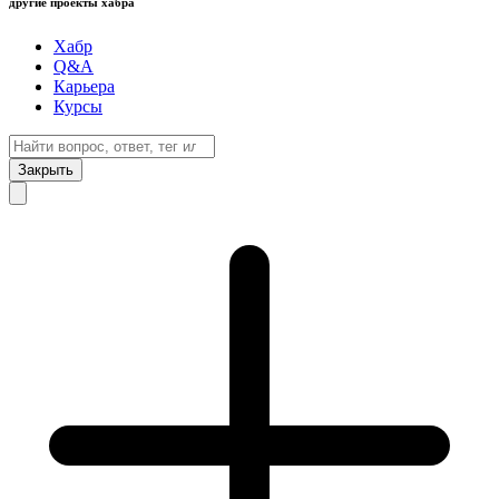
другие проекты хабра
Хабр
Q&A
Карьера
Курсы
Закрыть