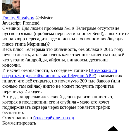
Dmitry Shvalyov
@dshster
Javascript, Frontend
Смешно! Для людей проблема №1 в Телеграме отсутствие
русского языка (проблема перевести кнопку Send), а вы хотите
их на xmpp пересадить, где клиенты в основном вообще для
гиков (типа Меринды)?
Весь плюс Телеграма это облачность, без облака в 2015 году
нечего делать, а так же очень качественные клиенты под всё
что угодно (андройды, айфоны, виндовсы, десктопы,
консоли).
И насчет безопасности, в соседнем топике (
Возможно ли
создать чат для сайта используя Telegram API?
) в комментах
пишут, что всё открыто, но почему-то 200 тыс баксов (или
сколько там сейчас) никто не может получить прочитав
переписку 2 людей.
А ну да, xmpp славился своей децентрализованностью,
которая в последствии его и сгубила - мало кто хочет
поддерживать сервера через которые гоняется трафик
бесплатно.
Ответ написан
более трёх лет назад
Комментировать