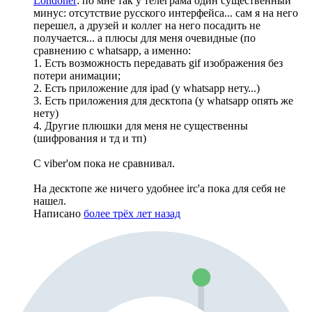
Londoner
: по мне так у телеграма один существенный
минус: отсутствие русского интерфейса... сам я на него
перешел, а друзей и коллег на него посадить не
получается... а плюсы для меня очевидные (по
сравнению с whatsapp, а именно:
1. Есть возможность передавать gif изображения без
потери анимации;
2. Есть приложение для ipad (у whatsapp нету...)
3. Есть приложения для десктопа (у whatsapp опять же
нету)
4. Другие плюшки для меня не существенны
(шифрования и тд и тп)
С viber'ом пока не сравнивал.
На десктопе же ничего удобнее irc'а пока для себя не
нашел.
Написано
более трёх лет назад