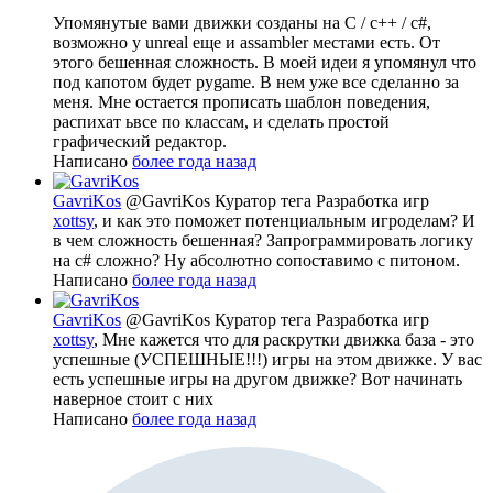
Упомянутые вами движки созданы на C / c++ / c#,
возможно у unreal еще и assambler местами есть. От
этого бешенная сложность. В моей идеи я упомянул что
под капотом будет pygame. В нем уже все сделанно за
меня. Мне остается прописать шаблон поведения,
распихат ьвсе по классам, и сделать простой
графический редактор.
Написано
более года назад
GavriKos
@GavriKos
Куратор тега Разработка игр
xottsy
, и как это поможет потенциальным игроделам? И
в чем сложность бешенная? Запрограммировать логику
на c# сложно? Ну абсолютно сопоставимо с питоном.
Написано
более года назад
GavriKos
@GavriKos
Куратор тега Разработка игр
xottsy
, Мне кажется что для раскрутки движка база - это
успешные (УСПЕШНЫЕ!!!) игры на этом движке. У вас
есть успешные игры на другом движке? Вот начинать
наверное стоит с них
Написано
более года назад