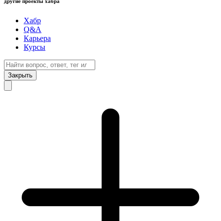
другие проекты хабра
Хабр
Q&A
Карьера
Курсы
Закрыть